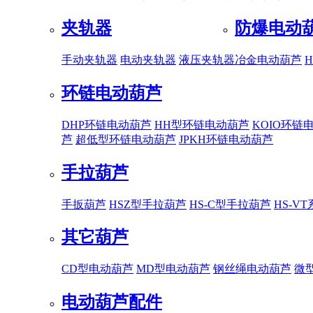
夹轨器
防爆电动
手动夹轨器
电动夹轨器
液压夹轨器
冶金电动葫芦
环链电动葫芦
DHP环链电动葫芦
HH型环链电动葫芦
KOIO环链
芦
超低型环链电动葫芦
JPKH环链电动葫芦
手拉葫芦
手扳葫芦
HSZ型手拉葫芦
HS-C型手拉葫芦
HS-V
其它葫芦
CD型电动葫芦
MD型电动葫芦
钢丝绳电动葫芦
微
电动葫芦配件