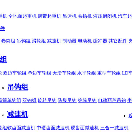
重机
全地面起重机
履带起重机
吊运机
卷扬机
液压启闭机
汽车起
件
卷筒组
吊钩组
滑轮组
减速机
制动器
电动机
缓冲器
其它配件
组
轮
双边车轮组
单边车轮组
无沿车轮组
水平轮组
重型车轮组
LD
吊钩组
筒箍
单钩组
双钩组
旋转吊钩
防爆吊钩
绝缘吊钩
电动葫芦吊钩
半
减速机
轮组
软齿面减速机
中硬齿面减速机
硬齿面减速机
三合一减速机