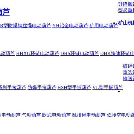
升降搬
型起重
葫芦
矿山机
HB型防爆钢丝绳电动葫芦
YH冶金电动葫芦
矿用电动葫芦
电动葫芦
HHXG环链电动葫芦
DHS环链电动葫芦
DHK快速环链
破碎
重选
输送
T系列手拉葫芦
防爆手拉葫芦
HSH型手扳葫芦
VL型手扳葫芦
型电动葫芦
气动葫芦
欧式电动葫芦
乱排绳电动葫芦
低净空电动