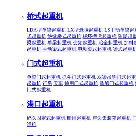
桥式起重机
LDA型单梁起重机
LX型悬挂起重机
LS手动单梁起
式起重机
绝缘桥式起重机
板坯搬运起重机
防爆起
梁起重机
单梁起重机
变频起重机
冶金起重机
加料
起重机
手动梁式起重机
电动梁式起重机
梁式起重
门式起重机
单梁门式起重机
抓斗门式起重机
双梁吊钩门式起重
起重机
行吊
天车
通用门式起重机
造船门式起重机
门式起重机
港口起重机
码头固定式起重机
船用起重机
岸边集装箱起重机
运机