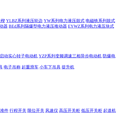
铁楔
YLBZ系列液压轮边
YW系列电力液压鼓式
电磁铁系列鼓式
动器
BEd系列隔爆型电力液压推动器
EYWZ系列电力液压块式
启动实心转子电动机
YZP系列变频调速三相异步电动机
防爆电
具
电子吊称
起重滑车
小车下吊具
提升机
准件
行程开关
限位开关
风速仪
高压开关柜
低压开关柜
起道机