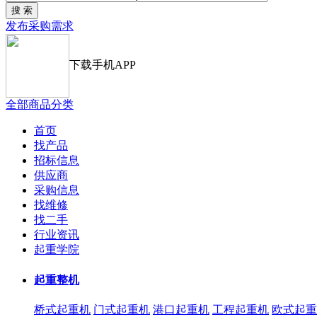
发布采购需求
下载手机APP
全部商品分类
首页
找产品
招标信息
供应商
采购信息
找维修
找二手
行业资讯
起重学院
起重整机
桥式起重机
门式起重机
港口起重机
工程起重机
欧式起重