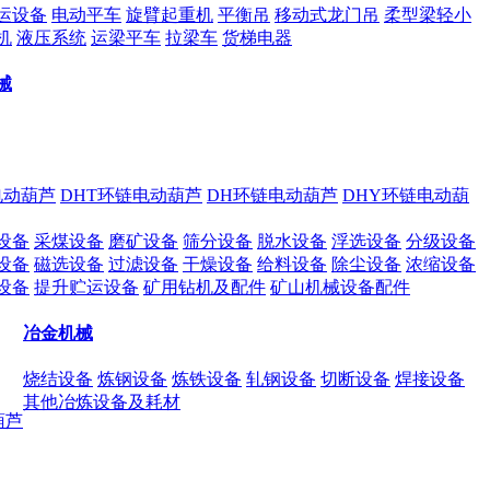
运设备
电动平车
旋臂起重机
平衡吊
移动式龙门吊
柔型梁轻小
机
液压系统
运梁平车
拉梁车
货梯电器
械
电动葫芦
DHT环链电动葫芦
DH环链电动葫芦
DHY环链电动葫
设备
采煤设备
磨矿设备
筛分设备
脱水设备
浮选设备
分级设备
设备
磁选设备
过滤设备
干燥设备
给料设备
除尘设备
浓缩设备
设备
提升贮运设备
矿用钻机及配件
矿山机械设备配件
冶金机械
烧结设备
炼钢设备
炼铁设备
轧钢设备
切断设备
焊接设备
其他冶炼设备及耗材
葫芦