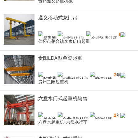
贵州遵义起重机械
遵义移动式龙门吊
8
年
仁怀市茅台镇李贞矿山起重
贵阳LDA型单梁起重
2
年
贵州贵阳起重机
六盘水门式起重机销售
2
年
六盘水起重机-六盘水行车