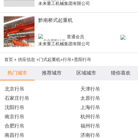
未来重工机械集团有限公司
黔南桥式起重机
普通会员
未来重工机械集团有限公司
首页
»
供应信息
»
门式起重机
»
行吊
»贵阳行吊
热门城市
推荐城市
区域城市
猜你喜欢
北京行吊
天津行吊
石家庄行吊
太原行吊
沈阳行吊
上海行吊
南京行吊
杭州行吊
合肥行吊
福州行吊
南昌行吊
济南行吊