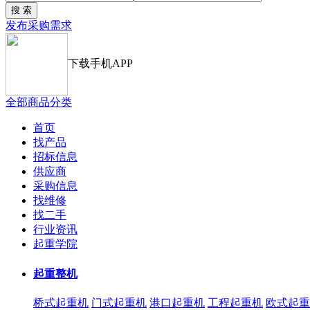
发布采购需求
下载手机APP
全部商品分类
首页
找产品
招标信息
供应商
采购信息
找维修
找二手
行业资讯
起重学院
起重整机
桥式起重机
门式起重机
港口起重机
工程起重机
欧式起重