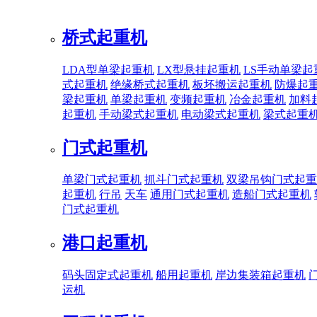
桥式起重机
LDA型单梁起重机
LX型悬挂起重机
LS手动单梁起
式起重机
绝缘桥式起重机
板坯搬运起重机
防爆起
梁起重机
单梁起重机
变频起重机
冶金起重机
加料
起重机
手动梁式起重机
电动梁式起重机
梁式起重
门式起重机
单梁门式起重机
抓斗门式起重机
双梁吊钩门式起重
起重机
行吊
天车
通用门式起重机
造船门式起重机
门式起重机
港口起重机
码头固定式起重机
船用起重机
岸边集装箱起重机
运机