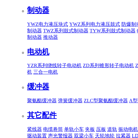
制动器
YWZ电力液压块式
YWZ系列电力液压鼓式
防爆制
制动器
TWZ系列鼓式制动器
TYW系列鼓式制动器
制动器
推动器
电动机
YZR系列绕线转子电动机
ZD系列锥形转子电动机
机
三合一电机
缓冲器
聚氨酯缓冲器
弹簧缓冲器
ZLC型聚氨酯缓冲器
A
其它配件
紧线器
电缆卷筒
单轨小车
夹板
压板
道轨
振动电机
驱动装置
声光警报器
双梁小车
天轮地轮
拉紧器
L