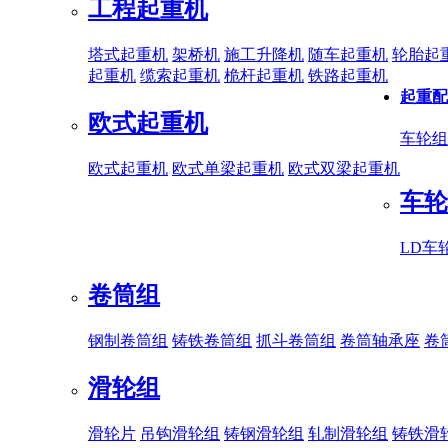
工程起重机
塔式起重机
架桥机
施工升降机
随车起重机
轮胎起
起重机
缆索起重机
桅杆起重机
铁路起重机
起重配
欧式起重机
车轮组
欧式起重机
欧式单梁起重机
欧式双梁起重机
车轮
LD车
卷筒组
钢制卷筒组
铸铁卷筒组
抓斗卷筒组
卷筒轴承座
卷
滑轮组
滑轮片
吊钩滑轮组
铸钢滑轮组
轧制滑轮组
铸铁滑