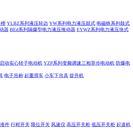
铁楔
YLBZ系列液压轮边
YW系列电力液压鼓式
电磁铁系列鼓式
动器
BEd系列隔爆型电力液压推动器
EYWZ系列电力液压块式
启动实心转子电动机
YZP系列变频调速三相异步电动机
防爆电
具
电子吊称
起重滑车
小车下吊具
提升机
准件
行程开关
限位开关
风速仪
高压开关柜
低压开关柜
起道机