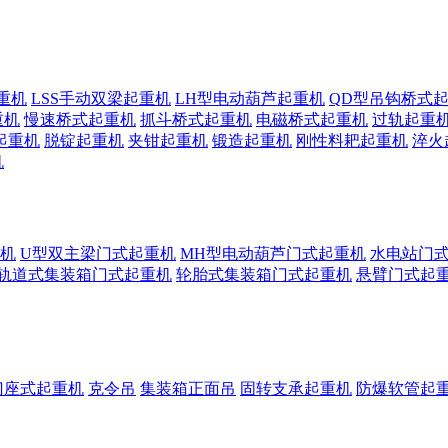
重机
LSS手动双梁起重机
LH型电动葫芦起重机
QD型吊钩桥式
重机
慢速桥式起重机
抓斗桥式起重机
电磁桥式起重机
过轨起重
起重机
脱锭起重机
夹钳起重机
锻造起重机
刚性料耙起重机
淬火
机
机
U型双主梁门式起重机
MH型电动葫芦门式起重机
水电站门
轨道式集装箱门式起重机
轮胎式集装箱门式起重机
悬臂门式起
门座式起重机
克令吊
集装箱正面吊
固转支承起重机
防爆软管起