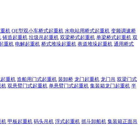
起重机
QE型双小车桥式起重机
水电站用桥式起重机
变频调速桥
机
铸造起重机
垃圾吊起重机
双梁桥式起重机
单梁桥式起重机
双
起重机
电解起重机
桥式堆垛起重机
巷道堆垛起重机
通用桥式
式起重机
造船用门式起重机
装卸桥
龙门起重机
龙门吊
双梁门式
重机
双悬臂门式起重机
单悬臂门式起重机
集装箱龙门起重机
半
重机
甲板起重机
码头吊机
浮式起重机
抓斗卸船机
集装箱正面吊