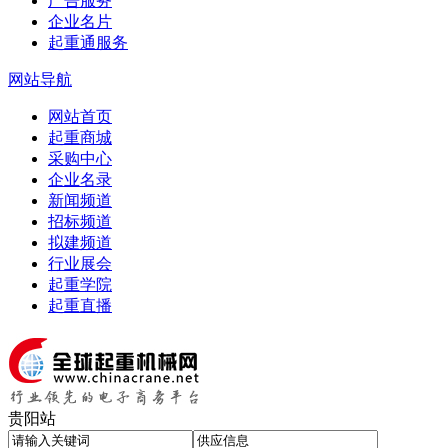
广告服务
企业名片
起重通服务
网站导航
网站首页
起重商城
采购中心
企业名录
新闻频道
招标频道
拟建频道
行业展会
起重学院
起重直播
贵阳站