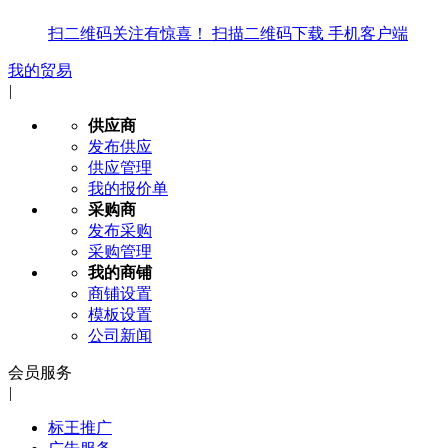
扫二维码关注有惊喜！
扫描二维码下载
手机客户端
我的贸易
|
供应商
发布供应
供应管理
我的报价单
采购商
发布采购
采购管理
我的商铺
商铺设置
模板设置
公司新闻
会员服务
|
标王推广