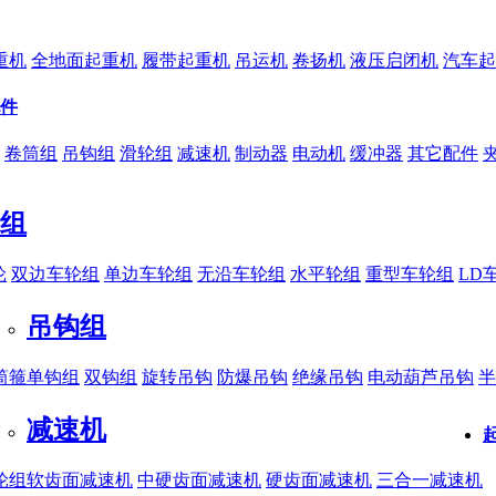
重机
全地面起重机
履带起重机
吊运机
卷扬机
液压启闭机
汽车起
件
卷筒组
吊钩组
滑轮组
减速机
制动器
电动机
缓冲器
其它配件
组
轮
双边车轮组
单边车轮组
无沿车轮组
水平轮组
重型车轮组
LD
吊钩组
筒箍
单钩组
双钩组
旋转吊钩
防爆吊钩
绝缘吊钩
电动葫芦吊钩
半
减速机
轮组
软齿面减速机
中硬齿面减速机
硬齿面减速机
三合一减速机