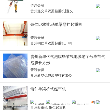
普通会员
贵州遵义单双梁起重机|遵义
铜仁LX型电动单梁悬挂起重机
普通会员
贵州铜仁单双梁起重机、铜
贵州新华亿气泡膜毕节气泡膜老字号毕节气
泡膜长方形
普通会员
贵州新华亿包装塑料有限公
铜仁单梁桥式起重机
9
年
贵州起重机|铜仁起重机