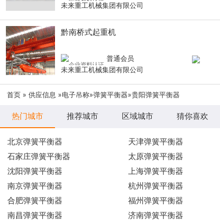
未来重工机械集团有限公司
黔南桥式起重机
普通会员
未来重工机械集团有限公司
首页
»
供应信息
»
电子吊称
»
弹簧平衡器
»贵阳弹簧平衡器
热门城市
推荐城市
区域城市
猜你喜欢
北京弹簧平衡器
天津弹簧平衡器
石家庄弹簧平衡器
太原弹簧平衡器
沈阳弹簧平衡器
上海弹簧平衡器
南京弹簧平衡器
杭州弹簧平衡器
合肥弹簧平衡器
福州弹簧平衡器
南昌弹簧平衡器
济南弹簧平衡器