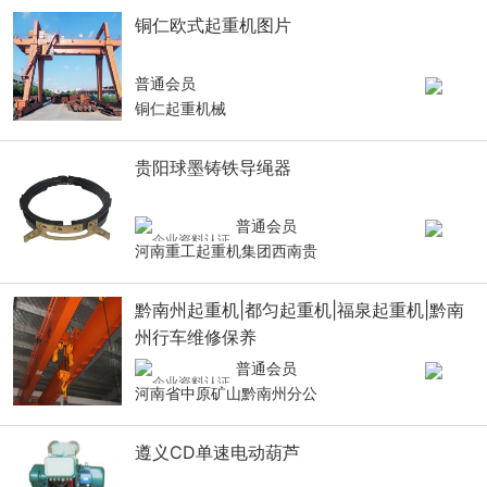
铜仁欧式起重机图片
普通会员
铜仁起重机械
贵阳球墨铸铁导绳器
普通会员
河南重工起重机集团西南贵
黔南州起重机|都匀起重机|福泉起重机|黔南
州行车维修保养
普通会员
河南省中原矿山黔南州分公
遵义CD单速电动葫芦