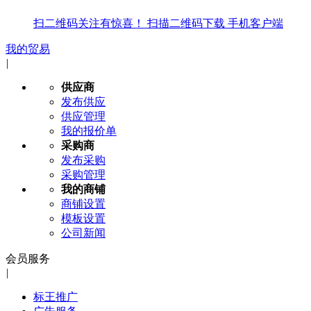
扫二维码关注有惊喜！
扫描二维码下载
手机客户端
我的贸易
|
供应商
发布供应
供应管理
我的报价单
采购商
发布采购
采购管理
我的商铺
商铺设置
模板设置
公司新闻
会员服务
|
标王推广