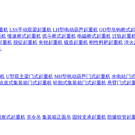
重机
LSS手动双梁起重机
LH型电动葫芦起重机
QD型吊钩桥式
重机
慢速桥式起重机
抓斗桥式起重机
电磁桥式起重机
过轨起重
起重机
脱锭起重机
夹钳起重机
锻造起重机
刚性料耙起重机
淬火
机
机
U型双主梁门式起重机
MH型电动葫芦门式起重机
水电站门
轨道式集装箱门式起重机
轮胎式集装箱门式起重机
悬臂门式起
门座式起重机
克令吊
集装箱正面吊
固转支承起重机
防爆软管起