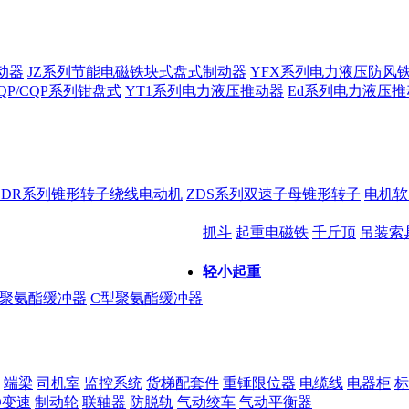
动器
JZ系列节能电磁铁块式盘式制动器
YFX系列电力液压防风
QP/CQP系列钳盘式
YT1系列电力液压推动器
Ed系列电力液压推
ZDR系列锥形转子绕线电动机
ZDS系列双速子母锥形转子
电机软
抓斗
起重电磁铁
千斤顶
吊装索
轻小起重
型聚氨酯缓冲器
C型聚氨酯缓冲器
端梁
司机室
监控系统
货梯配套件
重锤限位器
电缆线
电器柜
标
D变速
制动轮
联轴器
防脱轨
气动绞车
气动平衡器