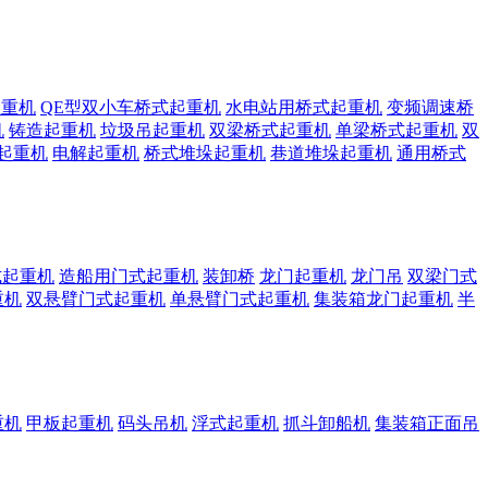
起重机
QE型双小车桥式起重机
水电站用桥式起重机
变频调速桥
机
铸造起重机
垃圾吊起重机
双梁桥式起重机
单梁桥式起重机
双
起重机
电解起重机
桥式堆垛起重机
巷道堆垛起重机
通用桥式
式起重机
造船用门式起重机
装卸桥
龙门起重机
龙门吊
双梁门式
重机
双悬臂门式起重机
单悬臂门式起重机
集装箱龙门起重机
半
重机
甲板起重机
码头吊机
浮式起重机
抓斗卸船机
集装箱正面吊