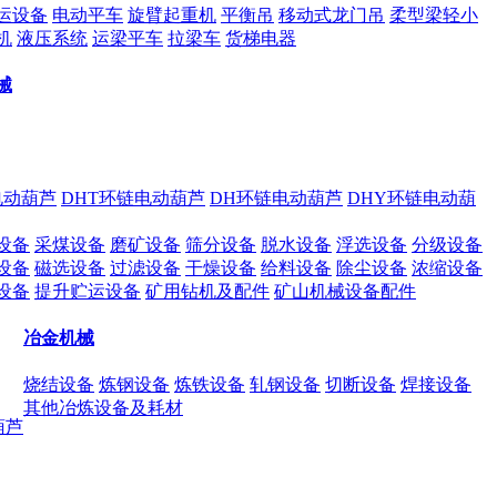
运设备
电动平车
旋臂起重机
平衡吊
移动式龙门吊
柔型梁轻小
机
液压系统
运梁平车
拉梁车
货梯电器
械
电动葫芦
DHT环链电动葫芦
DH环链电动葫芦
DHY环链电动葫
设备
采煤设备
磨矿设备
筛分设备
脱水设备
浮选设备
分级设备
设备
磁选设备
过滤设备
干燥设备
给料设备
除尘设备
浓缩设备
设备
提升贮运设备
矿用钻机及配件
矿山机械设备配件
冶金机械
烧结设备
炼钢设备
炼铁设备
轧钢设备
切断设备
焊接设备
其他冶炼设备及耗材
葫芦