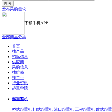
发布采购需求
下载手机APP
全部商品分类
首页
找产品
招标信息
供应商
采购信息
找维修
找二手
行业资讯
起重学院
起重整机
桥式起重机
门式起重机
港口起重机
工程起重机
欧式起重