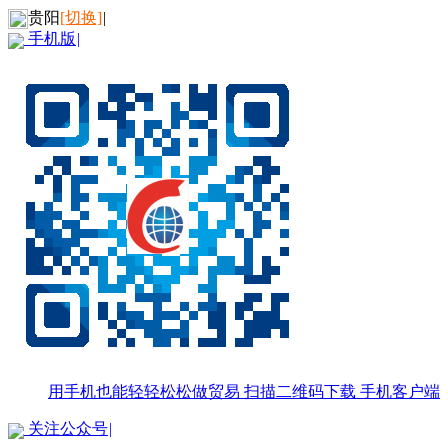
贵阳
[切换]
|
手机版
|
用手机也能轻轻松松做贸易
扫描二维码下载
手机客户端
关注公众号
|