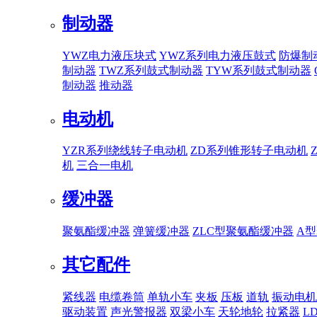
制动器
YWZ电力液压块式
YWZ系列电力液压鼓式
防爆制
制动器
TWZ系列鼓式制动器
TYW系列鼓式制动器
制动器
推动器
电动机
YZR系列绕线转子电动机
ZD系列锥形转子电动机
机
三合一电机
缓冲器
聚氨酯缓冲器
弹簧缓冲器
ZLC型聚氨酯缓冲器
A
其它配件
紧线器
电缆卷筒
单轨小车
夹板
压板
道轨
振动电机
驱动装置
声光警报器
双梁小车
天轮地轮
拉紧器
L