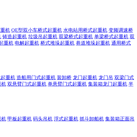
起重机
QE型双小车桥式起重机
水电站用桥式起重机
变频调速桥
机
铸造起重机
垃圾吊起重机
双梁桥式起重机
单梁桥式起重机
双
起重机
电解起重机
桥式堆垛起重机
巷道堆垛起重机
通用桥式
式起重机
造船用门式起重机
装卸桥
龙门起重机
龙门吊
双梁门式
重机
双悬臂门式起重机
单悬臂门式起重机
集装箱龙门起重机
半
重机
甲板起重机
码头吊机
浮式起重机
抓斗卸船机
集装箱正面吊