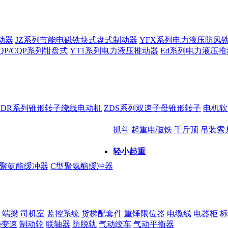
动器
JZ系列节能电磁铁块式盘式制动器
YFX系列电力液压防风
QP/CQP系列钳盘式
YT1系列电力液压推动器
Ed系列电力液压推
ZDR系列锥形转子绕线电动机
ZDS系列双速子母锥形转子
电机软
抓斗
起重电磁铁
千斤顶
吊装索
轻小起重
型聚氨酯缓冲器
C型聚氨酯缓冲器
端梁
司机室
监控系统
货梯配套件
重锤限位器
电缆线
电器柜
标
D变速
制动轮
联轴器
防脱轨
气动绞车
气动平衡器