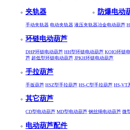
夹轨器
防爆电动
手动夹轨器
电动夹轨器
液压夹轨器
冶金电动葫芦
环链电动葫芦
DHP环链电动葫芦
HH型环链电动葫芦
KOIO环链
芦
超低型环链电动葫芦
JPKH环链电动葫芦
手拉葫芦
手扳葫芦
HSZ型手拉葫芦
HS-C型手拉葫芦
HS-V
其它葫芦
CD型电动葫芦
MD型电动葫芦
钢丝绳电动葫芦
微
电动葫芦配件