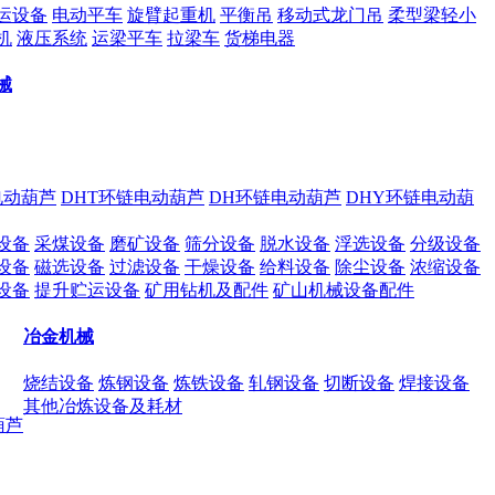
运设备
电动平车
旋臂起重机
平衡吊
移动式龙门吊
柔型梁轻小
机
液压系统
运梁平车
拉梁车
货梯电器
械
电动葫芦
DHT环链电动葫芦
DH环链电动葫芦
DHY环链电动葫
设备
采煤设备
磨矿设备
筛分设备
脱水设备
浮选设备
分级设备
设备
磁选设备
过滤设备
干燥设备
给料设备
除尘设备
浓缩设备
设备
提升贮运设备
矿用钻机及配件
矿山机械设备配件
冶金机械
烧结设备
炼钢设备
炼铁设备
轧钢设备
切断设备
焊接设备
其他冶炼设备及耗材
葫芦