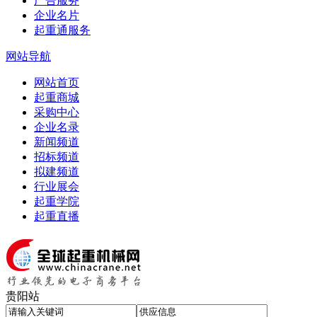
广告服务
企业名片
起重通服务
网站导航
网站首页
起重商城
采购中心
企业名录
新闻频道
招标频道
拟建频道
行业展会
起重学院
起重直播
贵阳站