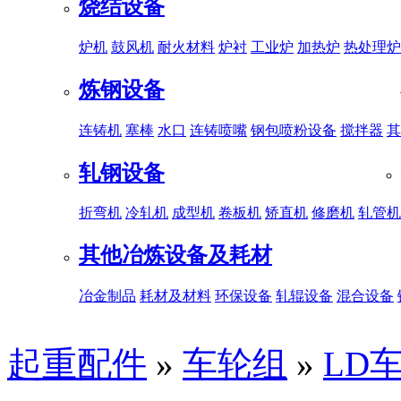
烧结设备
炉机
鼓风机
耐火材料
炉衬
工业炉
加热炉
热处理炉
炼钢设备
连铸机
塞棒
水口
连铸喷嘴
钢包喷粉设备
搅拌器
其
轧钢设备
折弯机
冷轧机
成型机
卷板机
矫直机
修磨机
轧管机
其他冶炼设备及耗材
冶金制品
耗材及材料
环保设备
轧辊设备
混合设备
起重配件
»
车轮组
»
LD