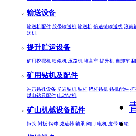
输送设备
输送机配件
胶带输送机
输送机
倍速链输送线
滚筒
送机
提升贮运设备
矿用挖掘机
喷浆机
压路机
堆高车
提升机
自卸车
翻
矿用钻机及配件
冲击钻孔设备
凿岩钻机
钻杆
锚杆钻机
钻机配件
扩
煤电钻及配件
电动钻机
矿山机械设备配件
锤头
衬板
钢球
减速器
轴承
阀门
电机
皮带
叶轮