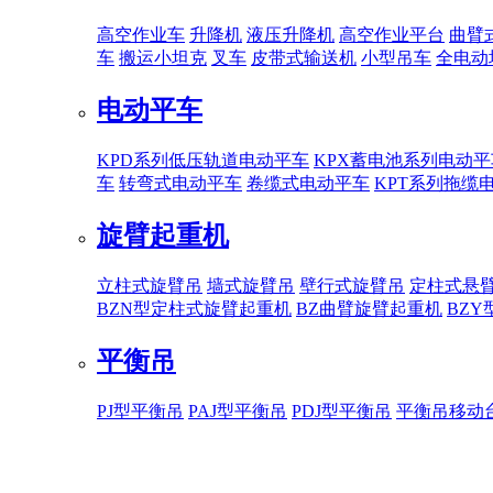
高空作业车
升降机
液压升降机
高空作业平台
曲臂
车
搬运小坦克
叉车
皮带式输送机
小型吊车
全电动
电动平车
KPD系列低压轨道电动平车
KPX蓄电池系列电动平
车
转弯式电动平车
卷缆式电动平车
KPT系列拖缆
旋臂起重机
立柱式旋臂吊
墙式旋臂吊
壁行式旋臂吊
定柱式悬
BZN型定柱式旋臂起重机
BZ曲臂旋臂起重机
BZ
平衡吊
PJ型平衡吊
PAJ型平衡吊
PDJ型平衡吊
平衡吊移动