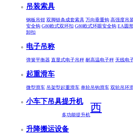
吊装索具
钢板吊钳
双脚链条成套索具
万向垂重钩
高强度吊
安全钩
G80欧式双环扣
G80欧式环眼安全钩
EA圆
卸扣
电子吊称
弹簧平衡器
直显式电子吊秤
耐高温电子秤
无线电
起重滑车
微型滑车
吊架型起重滑车
单轮吊钩滑车
双轮吊环
小车下吊具
提升机
西
多功能提升机
升降搬运设备