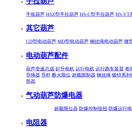
手拉葫芦
手扳葫芦
HSZ型手拉葫芦
HS-C型手拉葫芦
HS-V
其它葫芦
CD型电动葫芦
MD型电动葫芦
钢丝绳电动葫芦
微
电动葫芦配件
葫芦变速总成
起升电机
运行电机
运行跑车装置
卷
导绳器
导杆
断火限位
超载限制器
钢丝绳
镀锌系列
形器
气动葫芦
防爆电器
超载限位器
防爆控制按扭
防爆运行电
电阻器