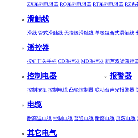
ZX系列电阻器
RQ系列电阻器
RT系列电阻器
RZ
滑触线
滑线
管式滑触线
无接缝滑触线
单极组合式滑触线
遥控器
按钮开关手柄
CD遥控器
MD遥控器
葫芦双梁遥控
控制电器
报警器
控制按扭
控制电缆
凸轮控制器
联动台
声光报警器
电缆
耐高温电缆
控制电缆
普通电缆
耐磨电缆
屏蔽电缆
其它电气