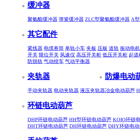
缓冲器
聚氨酯缓冲器
弹簧缓冲器
ZLC型聚氨酯缓冲器
A
其它配件
紧线器
电缆卷筒
单轨小车
夹板
压板
道轨
振动电机
开关
限位开关
风速仪
高压开关柜
低压开关柜
起道
防脱轨
气动绞车
气动平衡器
夹轨器
防爆电动
手动夹轨器
电动夹轨器
液压夹轨器
冶金电动葫芦
环链电动葫芦
DHP环链电动葫芦
HH型环链电动葫芦
KOIO环链
DHT环链电动葫芦
DH环链电动葫芦
DHY环链电