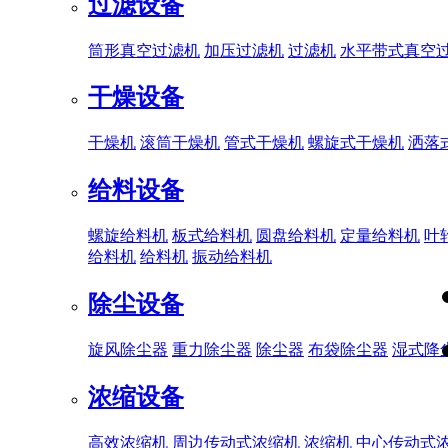
过滤设备
筒形真空过滤机
加压过滤机
过滤机
水平带式真空
干燥设备
干燥机
滚筒干燥机
管式干燥机
螺旋式干燥机
洒落
给料设备
螺旋给料机
板式给料机
圆盘给料机
定量给料机
叶
给料机
给料机
振动给料机
除尘设备
旋风除尘器
重力除尘器
除尘器
布袋除尘器
湿式降
浓缩设备
高效浓缩机
周边传动式浓缩机
浓缩机
中心传动式