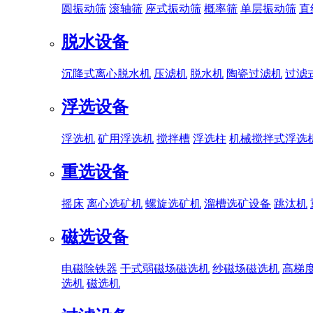
圆振动筛
滚轴筛
座式振动筛
概率筛
单层振动筛
直
脱水设备
沉降式离心脱水机
压滤机
脱水机
陶瓷过滤机
过滤
浮选设备
浮选机
矿用浮选机
搅拌槽
浮选柱
机械搅拌式浮选
重选设备
摇床
离心选矿机
螺旋选矿机
溜槽选矿设备
跳汰机
磁选设备
电磁除铁器
干式弱磁场磁选机
纱磁场磁选机
高梯
选机
磁选机