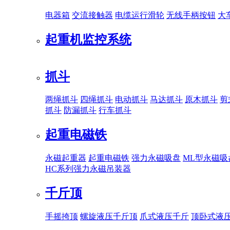
电器箱
交流接触器
电缆运行滑轮
无线手柄按钮
大
起重机监控系统
抓斗
两绳抓斗
四绳抓斗
电动抓斗
马达抓斗
原木抓斗
剪
抓斗
防漏抓斗
行车抓斗
起重电磁铁
永磁起重器
起重电磁铁
强力永磁吸盘
ML型永磁吸
HC系列强力永磁吊装器
千斤顶
手摇挎顶
螺旋液压千斤顶
爪式液压千斤
顶卧式液