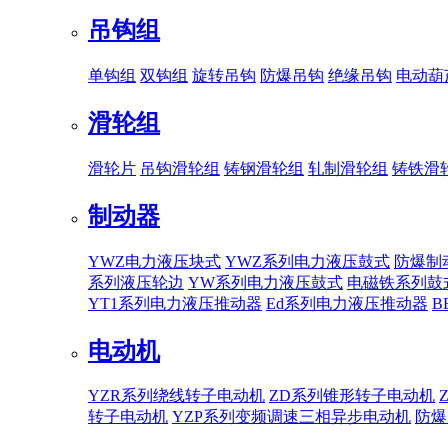
吊钩组
单钩组
双钩组
旋转吊钩
防爆吊钩
绝缘吊钩
电动葫
滑轮组
滑轮片
吊钩滑轮组
铸钢滑轮组
轧制滑轮组
铸铁滑
制动器
YWZ电力液压块式
YWZ系列电力液压鼓式
防爆制
系列液压轮边
YW系列电力液压鼓式
电磁铁系列鼓
YT1系列电力液压推动器
Ed系列电力液压推动器
B
电动机
YZR系列绕线转子电动机
ZD系列锥形转子电动机
转子电动机
YZP系列变频调速三相异步电动机
防爆