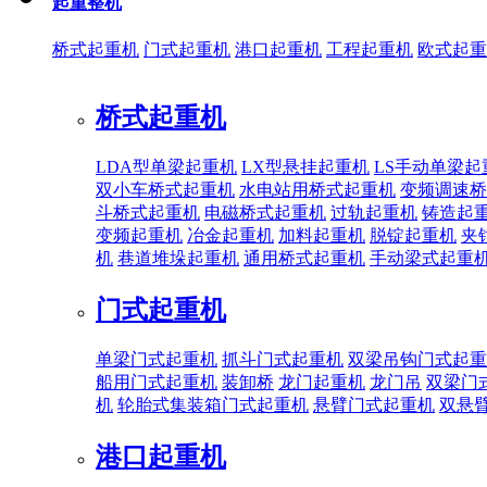
起重整机
桥式起重机
门式起重机
港口起重机
工程起重机
欧式起重
桥式起重机
LDA型单梁起重机
LX型悬挂起重机
LS手动单梁起
双小车桥式起重机
水电站用桥式起重机
变频调速桥
斗桥式起重机
电磁桥式起重机
过轨起重机
铸造起
变频起重机
冶金起重机
加料起重机
脱锭起重机
夹
机
巷道堆垛起重机
通用桥式起重机
手动梁式起重
门式起重机
单梁门式起重机
抓斗门式起重机
双梁吊钩门式起重
船用门式起重机
装卸桥
龙门起重机
龙门吊
双梁门
机
轮胎式集装箱门式起重机
悬臂门式起重机
双悬
港口起重机