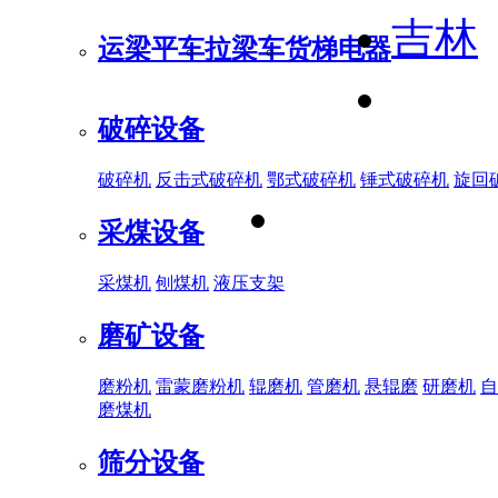
吉林
运梁平车
拉梁车
货梯电器
破碎设备
破碎机
反击式破碎机
鄂式破碎机
锤式破碎机
旋回
采煤设备
采煤机
刨煤机
液压支架
磨矿设备
磨粉机
雷蒙磨粉机
辊磨机
管磨机
悬辊磨
研磨机
自
磨煤机
筛分设备