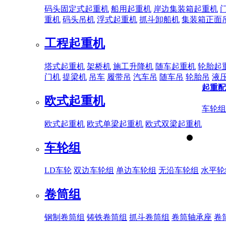
码头固定式起重机
船用起重机
岸边集装箱起重机
重机
码头吊机
浮式起重机
抓斗卸船机
集装箱正面
工程起重机
塔式起重机
架桥机
施工升降机
随车起重机
轮胎起
门机
提梁机
吊车
履带吊
汽车吊
随车吊
轮胎吊
液
起重配
欧式起重机
车轮组
欧式起重机
欧式单梁起重机
欧式双梁起重机
车轮组
LD车轮
双边车轮组
单边车轮组
无沿车轮组
水平轮
卷筒组
钢制卷筒组
铸铁卷筒组
抓斗卷筒组
卷筒轴承座
卷