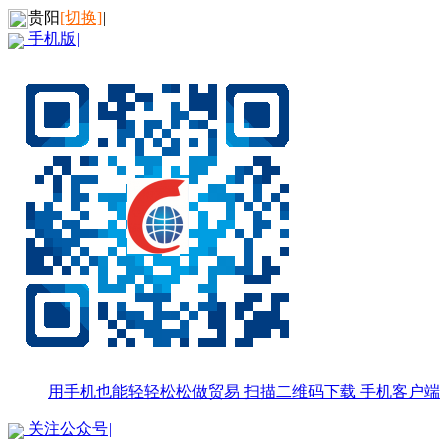
贵阳
[切换]
|
手机版
|
用手机也能轻轻松松做贸易
扫描二维码下载
手机客户端
关注公众号
|