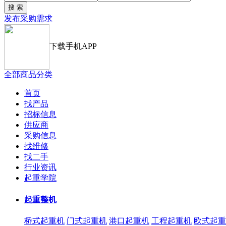
发布采购需求
下载手机APP
全部商品分类
首页
找产品
招标信息
供应商
采购信息
找维修
找二手
行业资讯
起重学院
起重整机
桥式起重机
门式起重机
港口起重机
工程起重机
欧式起重