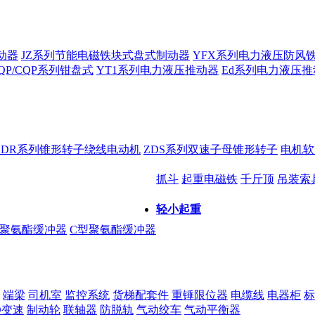
动器
JZ系列节能电磁铁块式盘式制动器
YFX系列电力液压防风
QP/CQP系列钳盘式
YT1系列电力液压推动器
Ed系列电力液压推
ZDR系列锥形转子绕线电动机
ZDS系列双速子母锥形转子
电机软
抓斗
起重电磁铁
千斤顶
吊装索
轻小起重
型聚氨酯缓冲器
C型聚氨酯缓冲器
端梁
司机室
监控系统
货梯配套件
重锤限位器
电缆线
电器柜
标
D变速
制动轮
联轴器
防脱轨
气动绞车
气动平衡器