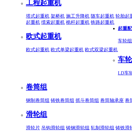
工程起重机
塔式起重机
架桥机
施工升降机
随车起重机
轮胎起
起重机
缆索起重机
桅杆起重机
铁路起重机
起重配
欧式起重机
车轮组
欧式起重机
欧式单梁起重机
欧式双梁起重机
车轮
LD车
卷筒组
钢制卷筒组
铸铁卷筒组
抓斗卷筒组
卷筒轴承座
卷
滑轮组
滑轮片
吊钩滑轮组
铸钢滑轮组
轧制滑轮组
铸铁滑