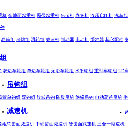
重机
全地面起重机
履带起重机
吊运机
卷扬机
液压启闭机
汽车起
件
卷筒组
吊钩组
滑轮组
减速机
制动器
电动机
缓冲器
其它配件
组
轮
双边车轮组
单边车轮组
无沿车轮组
水平轮组
重型车轮组
LD
吊钩组
筒箍
单钩组
双钩组
旋转吊钩
防爆吊钩
绝缘吊钩
电动葫芦吊钩
半
减速机
轮组
软齿面减速机
中硬齿面减速机
硬齿面减速机
三合一减速机