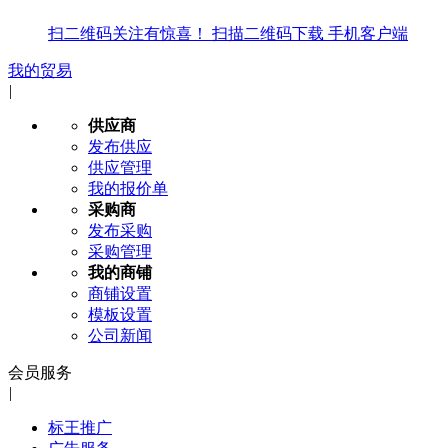
扫二维码关注有惊喜！
扫描二维码下载
手机客户端
我的贸易
|
供应商
发布供应
供应管理
我的报价单
采购商
发布采购
采购管理
我的商铺
商铺设置
模板设置
公司新闻
会员服务
|
标王推广