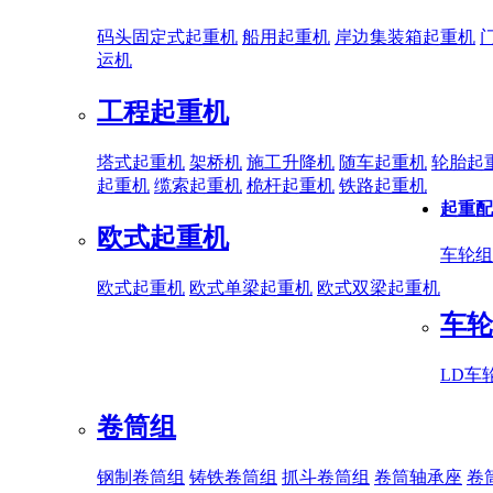
码头固定式起重机
船用起重机
岸边集装箱起重机
运机
工程起重机
塔式起重机
架桥机
施工升降机
随车起重机
轮胎起
起重机
缆索起重机
桅杆起重机
铁路起重机
起重配
欧式起重机
车轮组
欧式起重机
欧式单梁起重机
欧式双梁起重机
车轮
LD车
卷筒组
钢制卷筒组
铸铁卷筒组
抓斗卷筒组
卷筒轴承座
卷