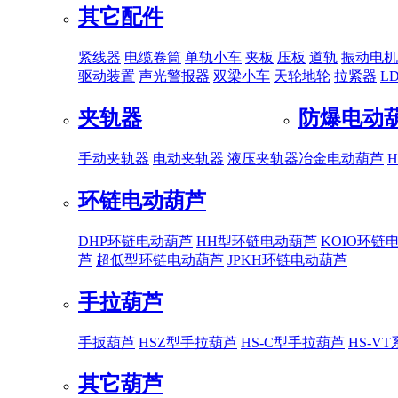
其它配件
紧线器
电缆卷筒
单轨小车
夹板
压板
道轨
振动电机
驱动装置
声光警报器
双梁小车
天轮地轮
拉紧器
L
夹轨器
防爆电动
手动夹轨器
电动夹轨器
液压夹轨器
冶金电动葫芦
环链电动葫芦
DHP环链电动葫芦
HH型环链电动葫芦
KOIO环链
芦
超低型环链电动葫芦
JPKH环链电动葫芦
手拉葫芦
手扳葫芦
HSZ型手拉葫芦
HS-C型手拉葫芦
HS-V
其它葫芦