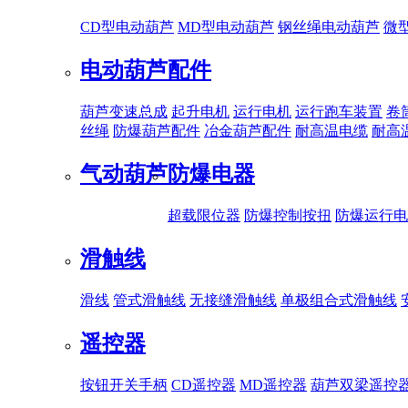
CD型电动葫芦
MD型电动葫芦
钢丝绳电动葫芦
微
电动葫芦配件
葫芦变速总成
起升电机
运行电机
运行跑车装置
卷
丝绳
防爆葫芦配件
冶金葫芦配件
耐高温电缆
耐高
气动葫芦
防爆电器
超载限位器
防爆控制按扭
防爆运行电
滑触线
滑线
管式滑触线
无接缝滑触线
单极组合式滑触线
遥控器
按钮开关手柄
CD遥控器
MD遥控器
葫芦双梁遥控