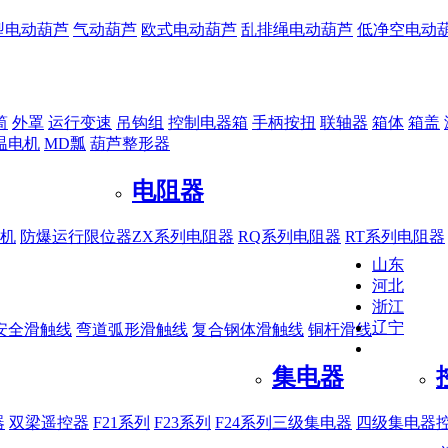
型电动葫芦
气动葫芦
欧式电动葫芦
乱排绳电动葫芦
低净空电动
筒
外罩
运行变速
吊钩组
控制电器箱
手柄按扭
联轴器
箱体
箱盖
温电机
MD瓢
葫芦整形器
电阻器
机
防爆运行限位器
ZX系列电阻器
RQ系列电阻器
RT系列电阻器
山东
河北
浙江
辽宁
安全滑触线
弯道弧形滑触线
复合钢体滑触线
铜杆滑线
集电器
器
双梁遥控器
F21系列
F23系列
F24系列
三级集电器
四级集电器