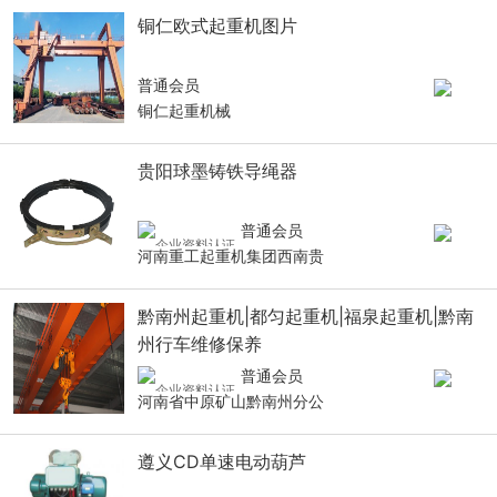
铜仁欧式起重机图片
普通会员
铜仁起重机械
贵阳球墨铸铁导绳器
普通会员
河南重工起重机集团西南贵
黔南州起重机|都匀起重机|福泉起重机|黔南
州行车维修保养
普通会员
河南省中原矿山黔南州分公
遵义CD单速电动葫芦