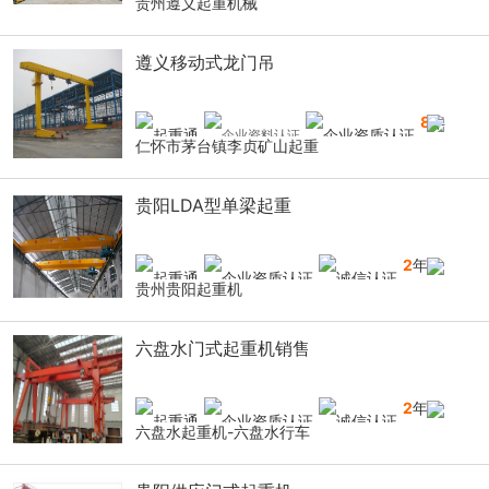
贵州遵义起重机械
遵义移动式龙门吊
8
年
仁怀市茅台镇李贞矿山起重
贵阳LDA型单梁起重
2
年
贵州贵阳起重机
六盘水门式起重机销售
2
年
六盘水起重机-六盘水行车