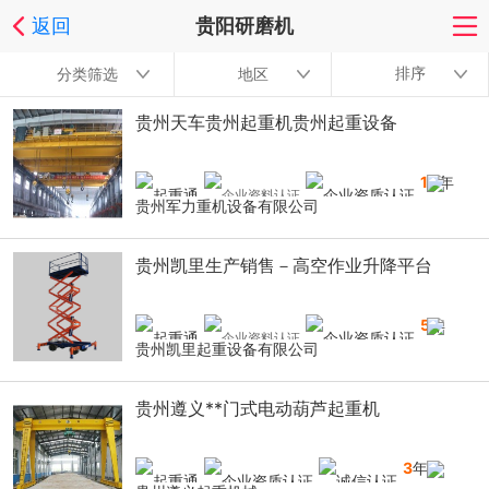
返回
贵阳研磨机
排序
分类筛选
地区
贵州天车贵州起重机贵州起重设备
10
年
贵州军力重机设备有限公司
贵州凯里生产销售－高空作业升降平台
5
年
贵州凯里起重设备有限公司
贵州遵义**门式电动葫芦起重机
3
年