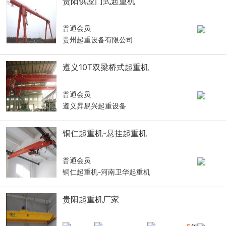
贵阳供应门式起重机
普通会员
贵州起重设备有限公司
遵义10T双梁桥式起重机
普通会员
遵义昇易兴起重设备
铜仁起重机-悬挂起重机
普通会员
铜仁起重机-河南卫华起重机
贵阳起重机厂家