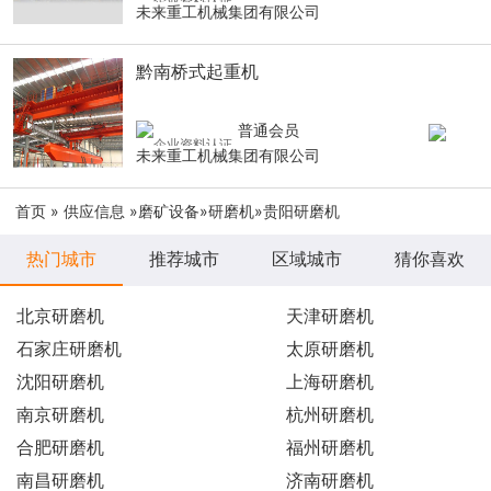
未来重工机械集团有限公司
黔南桥式起重机
普通会员
未来重工机械集团有限公司
首页
»
供应信息
»
磨矿设备
»
研磨机
»贵阳研磨机
热门城市
推荐城市
区域城市
猜你喜欢
北京研磨机
天津研磨机
石家庄研磨机
太原研磨机
沈阳研磨机
上海研磨机
南京研磨机
杭州研磨机
合肥研磨机
福州研磨机
南昌研磨机
济南研磨机