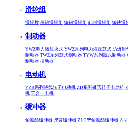
滑轮组
滑轮片
吊钩滑轮组
铸钢滑轮组
轧制滑轮组
铸铁滑
制动器
YWZ电力液压块式
YWZ系列电力液压鼓式
防爆制
制动器
TWZ系列鼓式制动器
TYW系列鼓式制动器
制动器
推动器
电动机
YZR系列绕线转子电动机
ZD系列锥形转子电动机
机
三合一电机
缓冲器
聚氨酯缓冲器
弹簧缓冲器
ZLC型聚氨酯缓冲器
A