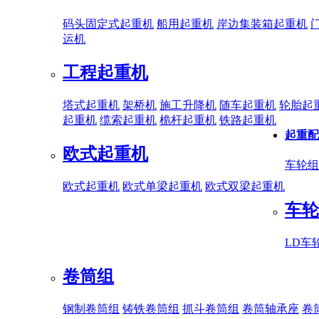
码头固定式起重机
船用起重机
岸边集装箱起重机
运机
工程起重机
塔式起重机
架桥机
施工升降机
随车起重机
轮胎起
起重机
缆索起重机
桅杆起重机
铁路起重机
起重配
欧式起重机
车轮组
欧式起重机
欧式单梁起重机
欧式双梁起重机
车轮
LD车
卷筒组
钢制卷筒组
铸铁卷筒组
抓斗卷筒组
卷筒轴承座
卷