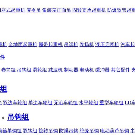
门座式起重机
克令吊
集装箱正面吊
固转支承起重机
防爆软管起
重机
全地面起重机
履带起重机
吊运机
卷扬机
液压启闭机
汽车起
件
卷筒组
吊钩组
滑轮组
减速机
制动器
电动机
缓冲器
其它配件
组
轮
双边车轮组
单边车轮组
无沿车轮组
水平轮组
重型车轮组
LD
吊钩组
筒箍
单钩组
双钩组
旋转吊钩
防爆吊钩
绝缘吊钩
电动葫芦吊钩
半