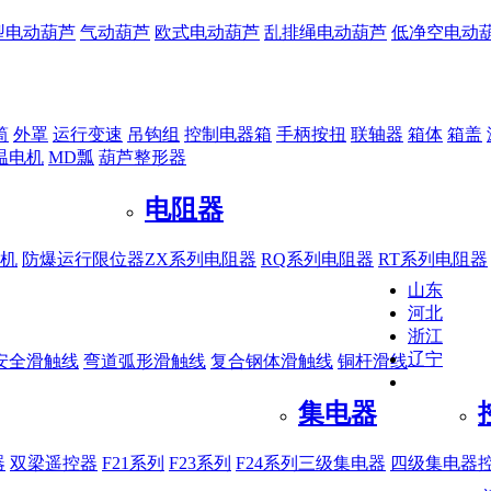
型电动葫芦
气动葫芦
欧式电动葫芦
乱排绳电动葫芦
低净空电动
筒
外罩
运行变速
吊钩组
控制电器箱
手柄按扭
联轴器
箱体
箱盖
温电机
MD瓢
葫芦整形器
电阻器
机
防爆运行限位器
ZX系列电阻器
RQ系列电阻器
RT系列电阻器
山东
河北
浙江
辽宁
安全滑触线
弯道弧形滑触线
复合钢体滑触线
铜杆滑线
集电器
器
双梁遥控器
F21系列
F23系列
F24系列
三级集电器
四级集电器