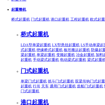
起重整机
桥式起重机
门式起重机
港口起重机
工程起重机
欧式起重
桥式起重机
LDA型单梁起重机
LX型悬挂起重机
LS手动单梁起
式起重机
绝缘桥式起重机
板坯搬运起重机
防爆起
梁起重机
单梁起重机
变频起重机
冶金起重机
加料
起重机
手动梁式起重机
电动梁式起重机
梁式起重
门式起重机
单梁门式起重机
抓斗门式起重机
双梁吊钩门式起重
起重机
行吊
天车
通用门式起重机
造船门式起重机
门式起重机
港口起重机