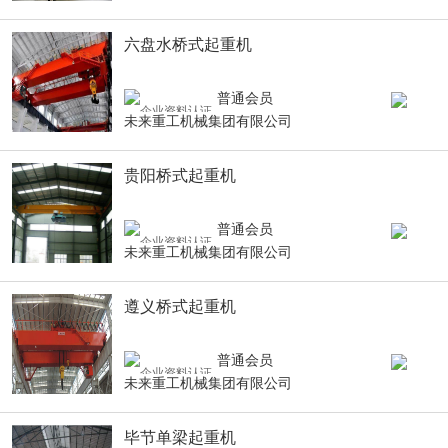
六盘水桥式起重机
普通会员
未来重工机械集团有限公司
贵阳桥式起重机
普通会员
未来重工机械集团有限公司
遵义桥式起重机
普通会员
未来重工机械集团有限公司
毕节单梁起重机