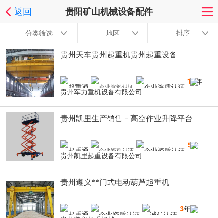
返回
贵阳矿山机械设备配件
排序
分类筛选
地区
贵州天车贵州起重机贵州起重设备
10
年
贵州军力重机设备有限公司
贵州凯里生产销售－高空作业升降平台
5
年
贵州凯里起重设备有限公司
贵州遵义**门式电动葫芦起重机
3
年