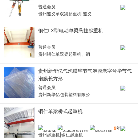
普通会员
贵州遵义单双梁起重机|遵义
铜仁LX型电动单梁悬挂起重机
普通会员
贵州铜仁单双梁起重机、铜
贵州新华亿气泡膜毕节气泡膜老字号毕节气
泡膜长方形
普通会员
贵州新华亿包装塑料有限公
铜仁单梁桥式起重机
9
年
贵州起重机|铜仁起重机