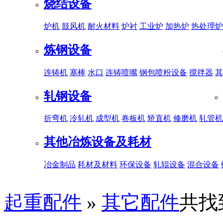
烧结设备
炉机
鼓风机
耐火材料
炉衬
工业炉
加热炉
热处理炉
炼钢设备
连铸机
塞棒
水口
连铸喷嘴
钢包喷粉设备
搅拌器
其
轧钢设备
折弯机
冷轧机
成型机
卷板机
矫直机
修磨机
轧管机
其他冶炼设备及耗材
冶金制品
耗材及材料
环保设备
轧辊设备
混合设备
起重配件
»
其它配件
共找