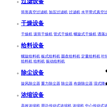
过滤设备
筒形真空过滤机
加压过滤机
过滤机
水平带式真空
干燥设备
干燥机
滚筒干燥机
管式干燥机
螺旋式干燥机
洒落
给料设备
螺旋给料机
板式给料机
圆盘给料机
定量给料机
叶
给料机
给料机
振动给料机
除尘设备
旋风除尘器
重力除尘器
除尘器
布袋除尘器
湿式降
浓缩设备
高效浓缩机
周边传动式浓缩机
浓缩机
中心传动式