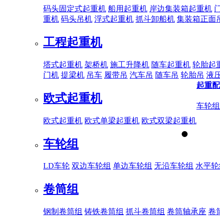
码头固定式起重机
船用起重机
岸边集装箱起重机
重机
码头吊机
浮式起重机
抓斗卸船机
集装箱正面
工程起重机
塔式起重机
架桥机
施工升降机
随车起重机
轮胎起
门机
提梁机
吊车
履带吊
汽车吊
随车吊
轮胎吊
液
起重配
欧式起重机
车轮组
欧式起重机
欧式单梁起重机
欧式双梁起重机
车轮组
LD车轮
双边车轮组
单边车轮组
无沿车轮组
水平轮
卷筒组
钢制卷筒组
铸铁卷筒组
抓斗卷筒组
卷筒轴承座
卷