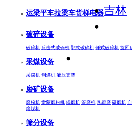
吉林
运梁平车
拉梁车
货梯电器
破碎设备
破碎机
反击式破碎机
鄂式破碎机
锤式破碎机
旋回
采煤设备
采煤机
刨煤机
液压支架
磨矿设备
磨粉机
雷蒙磨粉机
辊磨机
管磨机
悬辊磨
研磨机
自
磨煤机
筛分设备