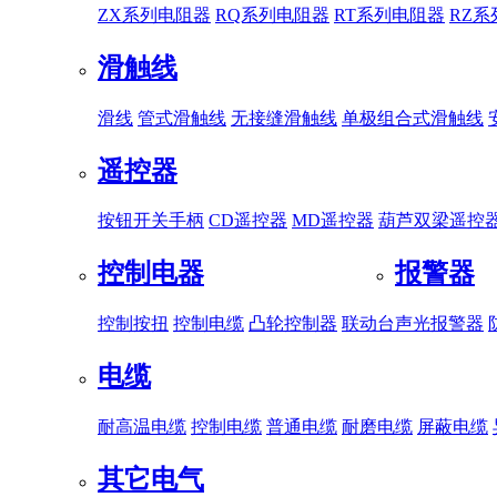
ZX系列电阻器
RQ系列电阻器
RT系列电阻器
RZ
滑触线
滑线
管式滑触线
无接缝滑触线
单极组合式滑触线
遥控器
按钮开关手柄
CD遥控器
MD遥控器
葫芦双梁遥控
控制电器
报警器
控制按扭
控制电缆
凸轮控制器
联动台
声光报警器
电缆
耐高温电缆
控制电缆
普通电缆
耐磨电缆
屏蔽电缆
其它电气