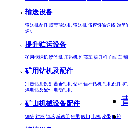
输送设备
输送机配件
胶带输送机
输送机
倍速链输送线
滚筒
送机
提升贮运设备
矿用挖掘机
喷浆机
压路机
堆高车
提升机
自卸车
翻
矿用钻机及配件
冲击钻孔设备
凿岩钻机
钻杆
锚杆钻机
钻机配件
扩
煤电钻及配件
电动钻机
矿山机械设备配件
锤头
衬板
钢球
减速器
轴承
阀门
电机
皮带
叶轮