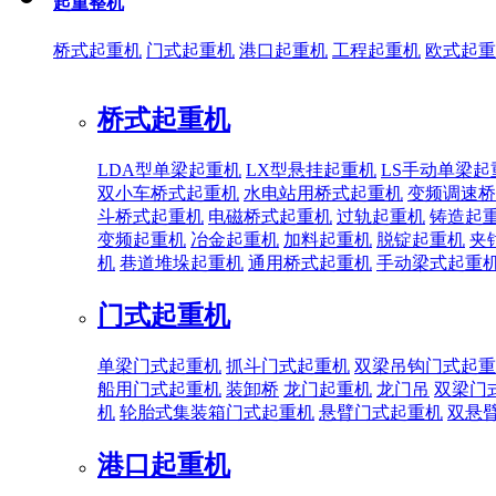
起重整机
桥式起重机
门式起重机
港口起重机
工程起重机
欧式起重
桥式起重机
LDA型单梁起重机
LX型悬挂起重机
LS手动单梁起
双小车桥式起重机
水电站用桥式起重机
变频调速桥
斗桥式起重机
电磁桥式起重机
过轨起重机
铸造起
变频起重机
冶金起重机
加料起重机
脱锭起重机
夹
机
巷道堆垛起重机
通用桥式起重机
手动梁式起重
门式起重机
单梁门式起重机
抓斗门式起重机
双梁吊钩门式起重
船用门式起重机
装卸桥
龙门起重机
龙门吊
双梁门
机
轮胎式集装箱门式起重机
悬臂门式起重机
双悬
港口起重机