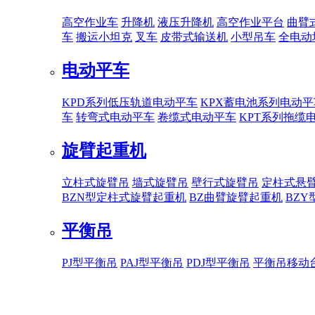
高空作业车
升降机
液压升降机
高空作业平台
曲臂
车
搬运小坦克
叉车
皮带式输送机
小型吊车
全电动
电动平车
KPD系列低压轨道电动平车
KPX蓄电池系列电动平
车
转弯式电动平车
卷缆式电动平车
KPT系列拖缆
旋臂起重机
立柱式旋臂吊
墙式旋臂吊
壁行式旋臂吊
定柱式悬
BZN型定柱式旋臂起重机
BZ曲臂旋臂起重机
BZ
平衡吊
PJ型平衡吊
PAJ型平衡吊
PDJ型平衡吊
平衡吊移动