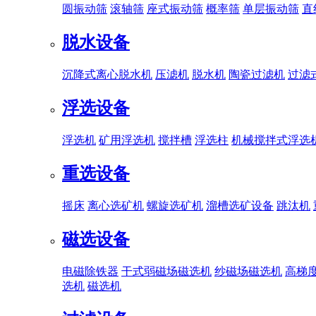
圆振动筛
滚轴筛
座式振动筛
概率筛
单层振动筛
直
脱水设备
沉降式离心脱水机
压滤机
脱水机
陶瓷过滤机
过滤
浮选设备
浮选机
矿用浮选机
搅拌槽
浮选柱
机械搅拌式浮选
重选设备
摇床
离心选矿机
螺旋选矿机
溜槽选矿设备
跳汰机
磁选设备
电磁除铁器
干式弱磁场磁选机
纱磁场磁选机
高梯
选机
磁选机