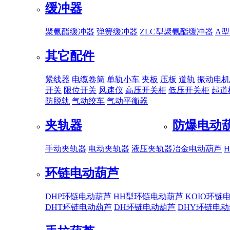
缓冲器
聚氨酯缓冲器
弹簧缓冲器
ZLC型聚氨酯缓冲器
A
其它配件
紧线器
电缆卷筒
单轨小车
夹板
压板
道轨
振动电机
开关
限位开关
风速仪
高压开关柜
低压开关柜
起道
防脱轨
气动绞车
气动平衡器
夹轨器
防爆电动
手动夹轨器
电动夹轨器
液压夹轨器
冶金电动葫芦
环链电动葫芦
DHP环链电动葫芦
HH型环链电动葫芦
KOIO环链
DHT环链电动葫芦
DH环链电动葫芦
DHY环链电