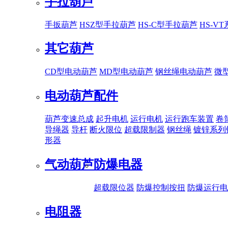
手拉葫芦
手扳葫芦
HSZ型手拉葫芦
HS-C型手拉葫芦
HS-V
其它葫芦
CD型电动葫芦
MD型电动葫芦
钢丝绳电动葫芦
微
电动葫芦配件
葫芦变速总成
起升电机
运行电机
运行跑车装置
卷
导绳器
导杆
断火限位
超载限制器
钢丝绳
镀锌系列
形器
气动葫芦
防爆电器
超载限位器
防爆控制按扭
防爆运行电
电阻器