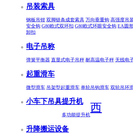
吊装索具
钢板吊钳
双脚链条成套索具
万向垂重钩
高强度吊
安全钩
G80欧式双环扣
G80欧式环眼安全钩
EA圆
卸扣
电子吊称
弹簧平衡器
直显式电子吊秤
耐高温电子秤
无线电
起重滑车
微型滑车
吊架型起重滑车
单轮吊钩滑车
双轮吊环
小车下吊具
提升机
西
多功能提升机
升降搬运设备