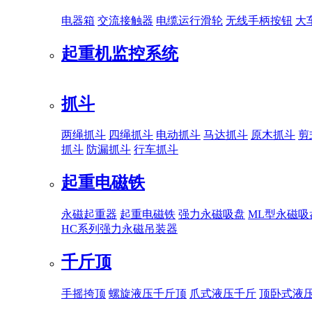
电器箱
交流接触器
电缆运行滑轮
无线手柄按钮
大
起重机监控系统
抓斗
两绳抓斗
四绳抓斗
电动抓斗
马达抓斗
原木抓斗
剪
抓斗
防漏抓斗
行车抓斗
起重电磁铁
永磁起重器
起重电磁铁
强力永磁吸盘
ML型永磁吸
HC系列强力永磁吊装器
千斤顶
手摇挎顶
螺旋液压千斤顶
爪式液压千斤
顶卧式液