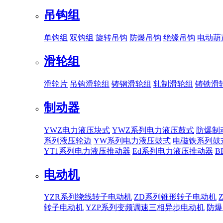
吊钩组
单钩组
双钩组
旋转吊钩
防爆吊钩
绝缘吊钩
电动葫
滑轮组
滑轮片
吊钩滑轮组
铸钢滑轮组
轧制滑轮组
铸铁滑
制动器
YWZ电力液压块式
YWZ系列电力液压鼓式
防爆制
系列液压轮边
YW系列电力液压鼓式
电磁铁系列鼓
YT1系列电力液压推动器
Ed系列电力液压推动器
B
电动机
YZR系列绕线转子电动机
ZD系列锥形转子电动机
转子电动机
YZP系列变频调速三相异步电动机
防爆