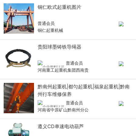
铜仁欧式起重机图片
普通会员
铜仁起重机械
贵阳球墨铸铁导绳器
普通会员
河南重工起重机集团西南贵
黔南州起重机|都匀起重机|福泉起重机|黔南
州行车维修保养
普通会员
河南省中原矿山黔南州分公
遵义CD单速电动葫芦