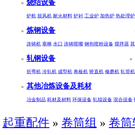
烧结设备
炉机
鼓风机
耐火材料
炉衬
工业炉
加热炉
热处理炉
炼钢设备
连铸机
塞棒
水口
连铸喷嘴
钢包喷粉设备
搅拌器
其
轧钢设备
折弯机
冷轧机
成型机
卷板机
矫直机
修磨机
轧管机
其他冶炼设备及耗材
冶金制品
耗材及材料
环保设备
轧辊设备
混合设备
起重配件
»
卷筒组
»
卷筒