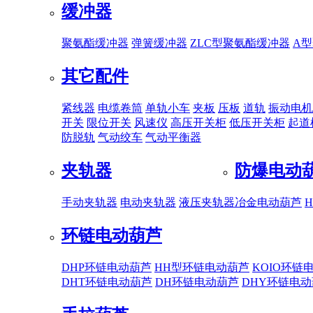
缓冲器
聚氨酯缓冲器
弹簧缓冲器
ZLC型聚氨酯缓冲器
A
其它配件
紧线器
电缆卷筒
单轨小车
夹板
压板
道轨
振动电机
开关
限位开关
风速仪
高压开关柜
低压开关柜
起道
防脱轨
气动绞车
气动平衡器
夹轨器
防爆电动
手动夹轨器
电动夹轨器
液压夹轨器
冶金电动葫芦
环链电动葫芦
DHP环链电动葫芦
HH型环链电动葫芦
KOIO环链
DHT环链电动葫芦
DH环链电动葫芦
DHY环链电