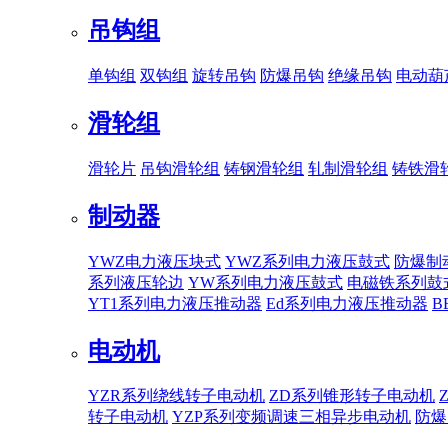
吊钩组
单钩组
双钩组
旋转吊钩
防爆吊钩
绝缘吊钩
电动葫
滑轮组
滑轮片
吊钩滑轮组
铸钢滑轮组
轧制滑轮组
铸铁滑
制动器
YWZ电力液压块式
YWZ系列电力液压鼓式
防爆制
系列液压轮边
YW系列电力液压鼓式
电磁铁系列鼓
YT1系列电力液压推动器
Ed系列电力液压推动器
B
电动机
YZR系列绕线转子电动机
ZD系列锥形转子电动机
转子电动机
YZP系列变频调速三相异步电动机
防爆