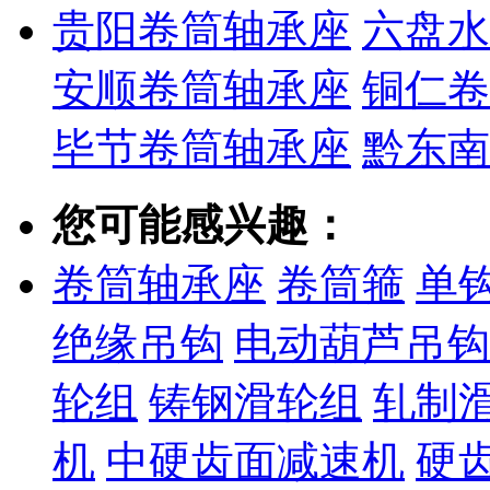
贵阳卷筒轴承座
六盘水
安顺卷筒轴承座
铜仁卷
毕节卷筒轴承座
黔东南
您可能感兴趣：
卷筒轴承座
卷筒箍
单
绝缘吊钩
电动葫芦吊钩
轮组
铸钢滑轮组
轧制
机
中硬齿面减速机
硬