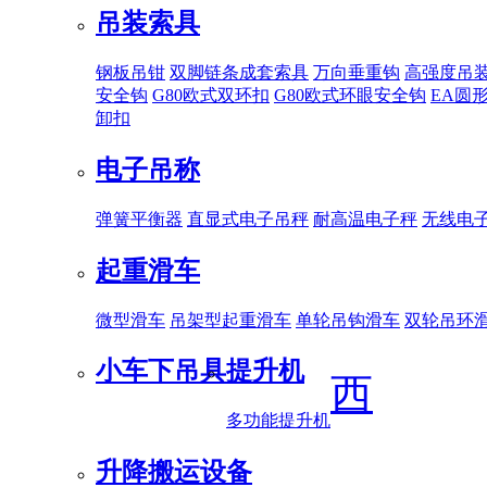
吊装索具
钢板吊钳
双脚链条成套索具
万向垂重钩
高强度吊
安全钩
G80欧式双环扣
G80欧式环眼安全钩
EA圆
卸扣
电子吊称
弹簧平衡器
直显式电子吊秤
耐高温电子秤
无线电
起重滑车
微型滑车
吊架型起重滑车
单轮吊钩滑车
双轮吊环
小车下吊具
提升机
西
多功能提升机
升降搬运设备