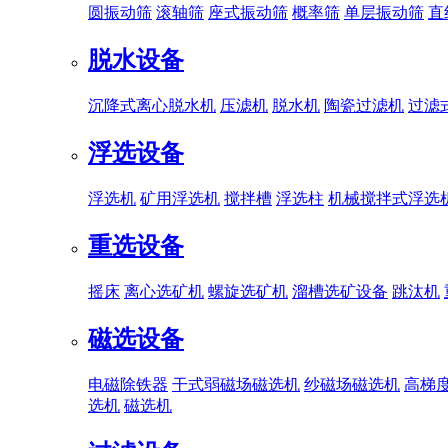
圆振动筛
滚轴筛
座式振动筛
概率筛
单层振动筛
直
脱水设备
沉降式离心脱水机
压滤机
脱水机
陶瓷过滤机
过滤
浮选设备
浮选机
矿用浮选机
搅拌槽
浮选柱
机械搅拌式浮选
重选设备
摇床
离心选矿机
螺旋选矿机
溜槽选矿设备
跳汰机
磁选设备
电磁除铁器
干式弱磁场磁选机
纱磁场磁选机
高梯
选机
磁选机