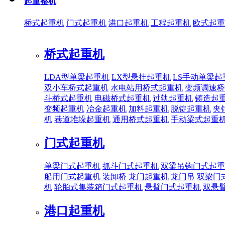
起重整机
桥式起重机
门式起重机
港口起重机
工程起重机
欧式起重
桥式起重机
LDA型单梁起重机
LX型悬挂起重机
LS手动单梁起
双小车桥式起重机
水电站用桥式起重机
变频调速桥
斗桥式起重机
电磁桥式起重机
过轨起重机
铸造起
变频起重机
冶金起重机
加料起重机
脱锭起重机
夹
机
巷道堆垛起重机
通用桥式起重机
手动梁式起重
门式起重机
单梁门式起重机
抓斗门式起重机
双梁吊钩门式起重
船用门式起重机
装卸桥
龙门起重机
龙门吊
双梁门
机
轮胎式集装箱门式起重机
悬臂门式起重机
双悬
港口起重机