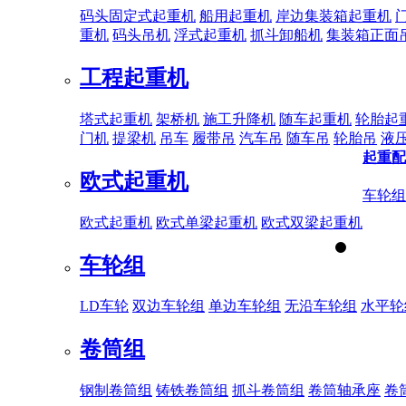
码头固定式起重机
船用起重机
岸边集装箱起重机
重机
码头吊机
浮式起重机
抓斗卸船机
集装箱正面
工程起重机
塔式起重机
架桥机
施工升降机
随车起重机
轮胎起
门机
提梁机
吊车
履带吊
汽车吊
随车吊
轮胎吊
液
起重配
欧式起重机
车轮组
欧式起重机
欧式单梁起重机
欧式双梁起重机
车轮组
LD车轮
双边车轮组
单边车轮组
无沿车轮组
水平轮
卷筒组
钢制卷筒组
铸铁卷筒组
抓斗卷筒组
卷筒轴承座
卷