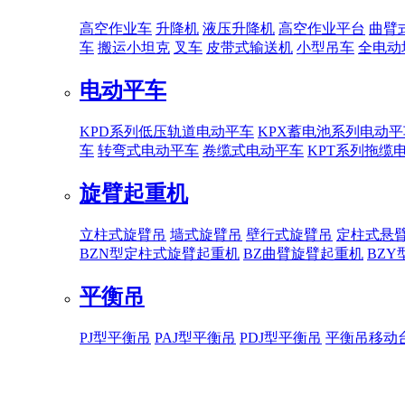
高空作业车
升降机
液压升降机
高空作业平台
曲臂
车
搬运小坦克
叉车
皮带式输送机
小型吊车
全电动
电动平车
KPD系列低压轨道电动平车
KPX蓄电池系列电动平
车
转弯式电动平车
卷缆式电动平车
KPT系列拖缆
旋臂起重机
立柱式旋臂吊
墙式旋臂吊
壁行式旋臂吊
定柱式悬
BZN型定柱式旋臂起重机
BZ曲臂旋臂起重机
BZ
平衡吊
PJ型平衡吊
PAJ型平衡吊
PDJ型平衡吊
平衡吊移动