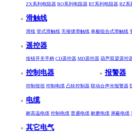
ZX系列电阻器
RQ系列电阻器
RT系列电阻器
RZ
滑触线
滑线
管式滑触线
无接缝滑触线
单极组合式滑触线
遥控器
按钮开关手柄
CD遥控器
MD遥控器
葫芦双梁遥控
控制电器
报警器
控制按扭
控制电缆
凸轮控制器
联动台
声光报警器
电缆
耐高温电缆
控制电缆
普通电缆
耐磨电缆
屏蔽电缆
其它电气