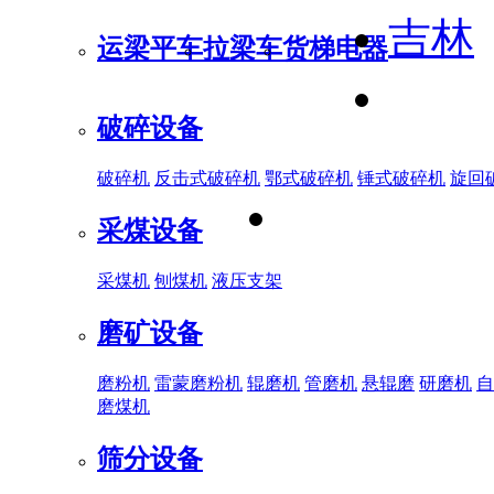
吉林
运梁平车
拉梁车
货梯电器
破碎设备
破碎机
反击式破碎机
鄂式破碎机
锤式破碎机
旋回
采煤设备
采煤机
刨煤机
液压支架
磨矿设备
磨粉机
雷蒙磨粉机
辊磨机
管磨机
悬辊磨
研磨机
自
磨煤机
筛分设备