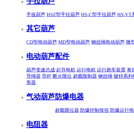
手拉葫芦
手扳葫芦
HSZ型手拉葫芦
HS-C型手拉葫芦
HS-V
其它葫芦
CD型电动葫芦
MD型电动葫芦
钢丝绳电动葫芦
微
电动葫芦配件
葫芦变速总成
起升电机
运行电机
运行跑车装置
卷
导绳器
导杆
断火限位
超载限制器
钢丝绳
镀锌系列
形器
气动葫芦
防爆电器
超载限位器
防爆控制按扭
防爆运行电
电阻器