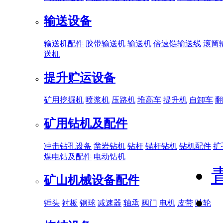
输送设备
输送机配件
胶带输送机
输送机
倍速链输送线
滚筒
送机
提升贮运设备
矿用挖掘机
喷浆机
压路机
堆高车
提升机
自卸车
翻
矿用钻机及配件
冲击钻孔设备
凿岩钻机
钻杆
锚杆钻机
钻机配件
扩
煤电钻及配件
电动钻机
矿山机械设备配件
锤头
衬板
钢球
减速器
轴承
阀门
电机
皮带
叶轮