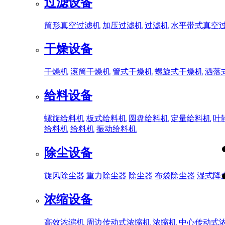
过滤设备
筒形真空过滤机
加压过滤机
过滤机
水平带式真空
干燥设备
干燥机
滚筒干燥机
管式干燥机
螺旋式干燥机
洒落
给料设备
螺旋给料机
板式给料机
圆盘给料机
定量给料机
叶
给料机
给料机
振动给料机
除尘设备
旋风除尘器
重力除尘器
除尘器
布袋除尘器
湿式降
浓缩设备
高效浓缩机
周边传动式浓缩机
浓缩机
中心传动式