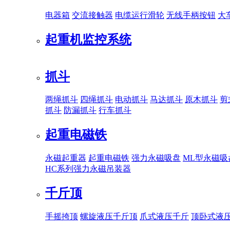
电器箱
交流接触器
电缆运行滑轮
无线手柄按钮
大
起重机监控系统
抓斗
两绳抓斗
四绳抓斗
电动抓斗
马达抓斗
原木抓斗
剪
抓斗
防漏抓斗
行车抓斗
起重电磁铁
永磁起重器
起重电磁铁
强力永磁吸盘
ML型永磁吸
HC系列强力永磁吊装器
千斤顶
手摇挎顶
螺旋液压千斤顶
爪式液压千斤
顶卧式液