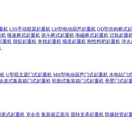
重机
LSS手动双梁起重机
LH型电动葫芦起重机
QD型吊钩桥式
重机
慢速桥式起重机
抓斗桥式起重机
电磁桥式起重机
过轨起重
起重机
脱锭起重机
夹钳起重机
锻造起重机
刚性料耙起重机
淬火
机
机
U型双主梁门式起重机
MH型电动葫芦门式起重机
水电站门
轨道式集装箱门式起重机
轮胎式集装箱门式起重机
悬臂门式起
门座式起重机
克令吊
集装箱正面吊
固转支承起重机
防爆软管起