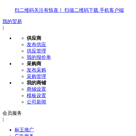
扫二维码关注有惊喜！
扫描二维码下载
手机客户端
我的贸易
|
供应商
发布供应
供应管理
我的报价单
采购商
发布采购
采购管理
我的商铺
商铺设置
模板设置
公司新闻
会员服务
|
标王推广