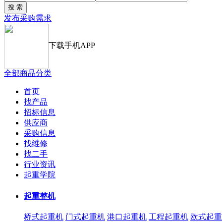
发布采购需求
下载手机APP
全部商品分类
首页
找产品
招标信息
供应商
采购信息
找维修
找二手
行业资讯
起重学院
起重整机
桥式起重机
门式起重机
港口起重机
工程起重机
欧式起重