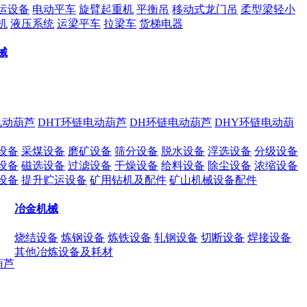
运设备
电动平车
旋臂起重机
平衡吊
移动式龙门吊
柔型梁轻小
机
液压系统
运梁平车
拉梁车
货梯电器
械
电动葫芦
DHT环链电动葫芦
DH环链电动葫芦
DHY环链电动葫
设备
采煤设备
磨矿设备
筛分设备
脱水设备
浮选设备
分级设备
设备
磁选设备
过滤设备
干燥设备
给料设备
除尘设备
浓缩设备
设备
提升贮运设备
矿用钻机及配件
矿山机械设备配件
冶金机械
烧结设备
炼钢设备
炼铁设备
轧钢设备
切断设备
焊接设备
其他冶炼设备及耗材
葫芦