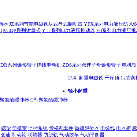
动器
JZ系列节能电磁铁块式盘式制动器
YFX系列电力液压防风
QP/CQP系列钳盘式
YT1系列电力液压推动器
Ed系列电力液压推
ZDR系列锥形转子绕线电动机
ZDS系列双速子母锥形转子
电机软
抓斗
起重电磁铁
千斤顶
吊装索
轻小起重
型聚氨酯缓冲器
C型聚氨酯缓冲器
端梁
司机室
监控系统
货梯配套件
重锤限位器
电缆线
电器柜
标
D变速
制动轮
联轴器
防脱轨
气动绞车
气动平衡器