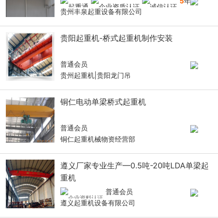
5
年
贵州丰泉起重设备有限公司
贵阳起重机-桥式起重机制作安装
普通会员
贵州起重机|贵阳龙门吊
铜仁电动单梁桥式起重机
普通会员
铜仁起重机械物资经营部
遵义厂家专业生产—0.5吨-20吨LDA单梁起
重机
普通会员
遵义起重机设备有限公司