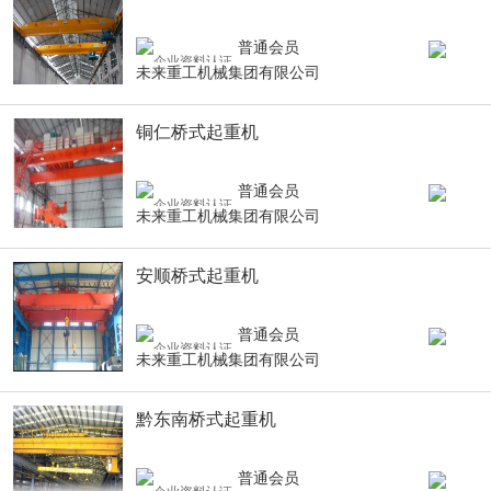
普通会员
未来重工机械集团有限公司
铜仁桥式起重机
普通会员
未来重工机械集团有限公司
安顺桥式起重机
普通会员
未来重工机械集团有限公司
黔东南桥式起重机
普通会员