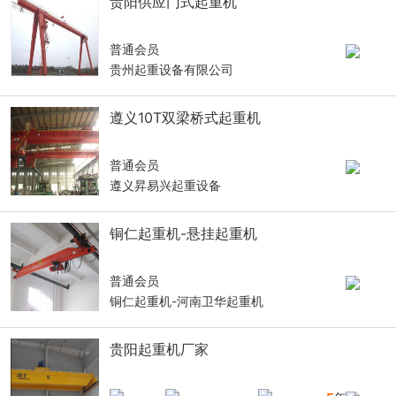
贵阳供应门式起重机
普通会员
贵州起重设备有限公司
遵义10T双梁桥式起重机
普通会员
遵义昇易兴起重设备
铜仁起重机-悬挂起重机
普通会员
铜仁起重机-河南卫华起重机
贵阳起重机厂家