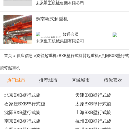
未来重工机械集团有限公司
黔南桥式起重机
普通会员
未来重工机械集团有限公司
首页
»
供应信息
»
旋臂起重机
»
BXB壁行式旋臂起重机
»贵阳BXB壁行式
旋臂起重机
热门城市
推荐城市
区域城市
猜你喜欢
北京BXB壁行式旋
天津BXB壁行式旋
石家庄BXB壁行式旋
太原BXB壁行式旋
沈阳BXB壁行式旋
上海BXB壁行式旋
南京BXB壁行式旋
杭州BXB壁行式旋