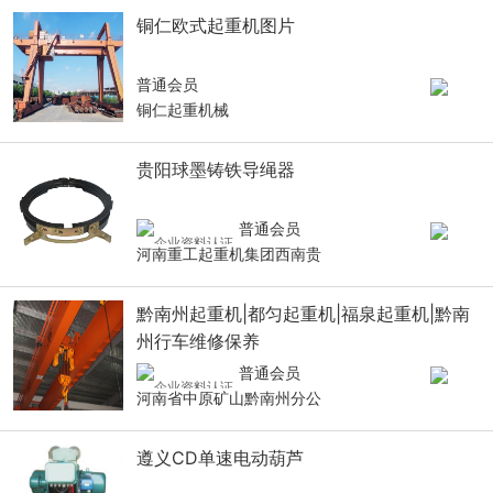
铜仁欧式起重机图片
普通会员
铜仁起重机械
贵阳球墨铸铁导绳器
普通会员
河南重工起重机集团西南贵
黔南州起重机|都匀起重机|福泉起重机|黔南
州行车维修保养
普通会员
河南省中原矿山黔南州分公
遵义CD单速电动葫芦