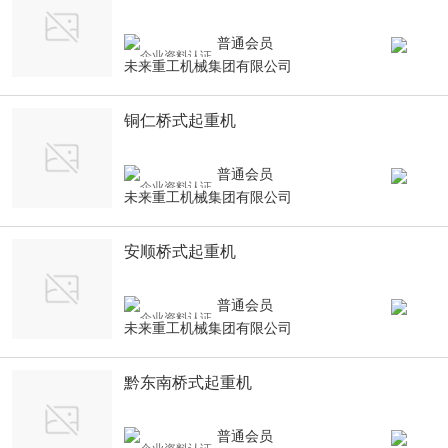
普通会员
未来重工机械集团有限公司
铜仁桥式起重机
普通会员
未来重工机械集团有限公司
安顺桥式起重机
普通会员
未来重工机械集团有限公司
黔东南桥式起重机
普通会员