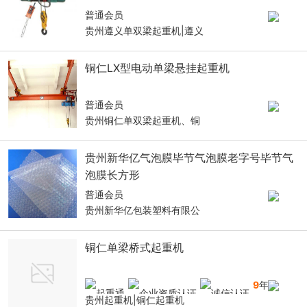
普通会员
贵州遵义单双梁起重机|遵义
铜仁LX型电动单梁悬挂起重机
普通会员
贵州铜仁单双梁起重机、铜
贵州新华亿气泡膜毕节气泡膜老字号毕节气
泡膜长方形
普通会员
贵州新华亿包装塑料有限公
铜仁单梁桥式起重机
9
年
贵州起重机|铜仁起重机