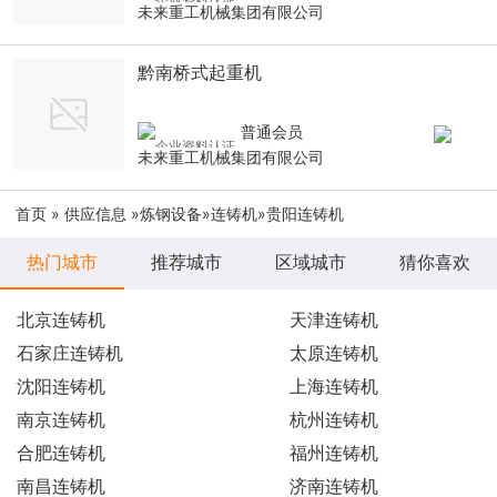
未来重工机械集团有限公司
黔南桥式起重机
普通会员
未来重工机械集团有限公司
首页
»
供应信息
»
炼钢设备
»
连铸机
»贵阳连铸机
热门城市
推荐城市
区域城市
猜你喜欢
北京连铸机
天津连铸机
石家庄连铸机
太原连铸机
沈阳连铸机
上海连铸机
南京连铸机
杭州连铸机
合肥连铸机
福州连铸机
南昌连铸机
济南连铸机