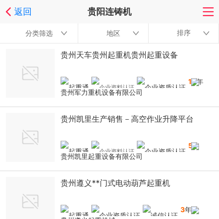
返回
贵阳连铸机
排序
分类筛选
地区
贵州天车贵州起重机贵州起重设备
10
年
贵州军力重机设备有限公司
贵州凯里生产销售－高空作业升降平台
5
年
贵州凯里起重设备有限公司
贵州遵义**门式电动葫芦起重机
3
年