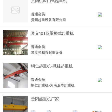
贵阳供应门式起重机
普通会员
贵州起重设备有限公司
遵义10T双梁桥式起重机
普通会员
遵义昇易兴起重设备
铜仁起重机-悬挂起重机
普通会员
铜仁起重机-河南卫华起重机
贵阳起重机厂家