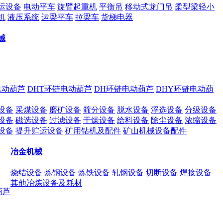
运设备
电动平车
旋臂起重机
平衡吊
移动式龙门吊
柔型梁轻小
机
液压系统
运梁平车
拉梁车
货梯电器
械
电动葫芦
DHT环链电动葫芦
DH环链电动葫芦
DHY环链电动葫
设备
采煤设备
磨矿设备
筛分设备
脱水设备
浮选设备
分级设备
设备
磁选设备
过滤设备
干燥设备
给料设备
除尘设备
浓缩设备
设备
提升贮运设备
矿用钻机及配件
矿山机械设备配件
冶金机械
烧结设备
炼钢设备
炼铁设备
轧钢设备
切断设备
焊接设备
其他冶炼设备及耗材
葫芦