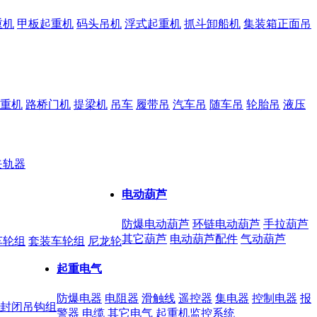
重机
甲板起重机
码头吊机
浮式起重机
抓斗卸船机
集装箱正面吊
重机
路桥门机
提梁机
吊车
履带吊
汽车吊
随车吊
轮胎吊
液压
夹轨器
电动葫芦
防爆电动葫芦
环链电动葫芦
手拉葫芦
其它葫芦
电动葫芦配件
气动葫芦
车轮组
套装车轮组
尼龙轮
起重电气
防爆电器
电阻器
滑触线
遥控器
集电器
控制电器
报
封闭吊钩组
警器
电缆
其它电气
起重机监控系统