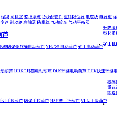
端梁
司机室
监控系统
货梯配套件
重锤限位器
电缆线
电器柜
标
D变速
制动轮
联轴器
防脱轨
气动绞车
气动平衡器
升降搬
型起重
葫芦
矿山机
HB型防爆钢丝绳电动葫芦
YH冶金电动葫芦
矿用电动葫芦
电动葫芦
HHXG环链电动葫芦
DHS环链电动葫芦
DHK快速环链
破碎
重选
输送
T系列手拉葫芦
防爆手拉葫芦
HSH型手扳葫芦
VL型手扳葫芦