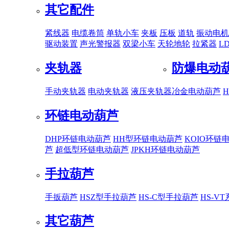
其它配件
紧线器
电缆卷筒
单轨小车
夹板
压板
道轨
振动电机
驱动装置
声光警报器
双梁小车
天轮地轮
拉紧器
L
夹轨器
防爆电动
手动夹轨器
电动夹轨器
液压夹轨器
冶金电动葫芦
环链电动葫芦
DHP环链电动葫芦
HH型环链电动葫芦
KOIO环链
芦
超低型环链电动葫芦
JPKH环链电动葫芦
手拉葫芦
手扳葫芦
HSZ型手拉葫芦
HS-C型手拉葫芦
HS-V
其它葫芦