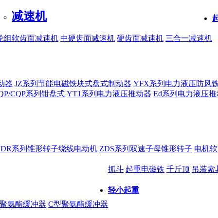
减速机
轮组
软齿面减速机
中硬齿面减速机
硬齿面减速机
三合一减速机
动器
JZ系列节能电磁铁块式盘式制动器
YFX系列电力液压防风
QP/CQP系列钳盘式
YT1系列电力液压推动器
Ed系列电力液压推
ZDR系列锥形转子绕线电动机
ZDS系列双速子母锥形转子
电机软
抓斗
起重电磁铁
千斤顶
吊装索
轻小起重
型聚氨酯缓冲器
C型聚氨酯缓冲器