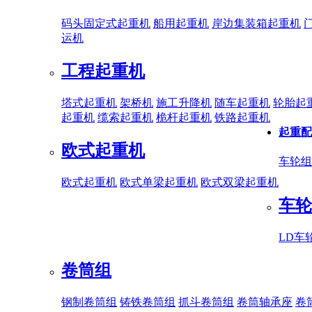
码头固定式起重机
船用起重机
岸边集装箱起重机
运机
工程起重机
塔式起重机
架桥机
施工升降机
随车起重机
轮胎起
起重机
缆索起重机
桅杆起重机
铁路起重机
起重配
欧式起重机
车轮组
欧式起重机
欧式单梁起重机
欧式双梁起重机
车轮
LD车
卷筒组
钢制卷筒组
铸铁卷筒组
抓斗卷筒组
卷筒轴承座
卷