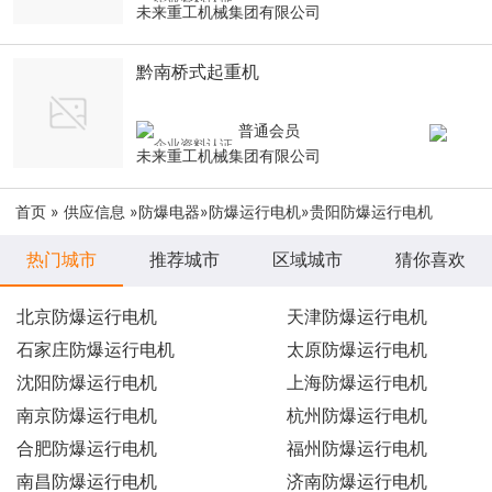
未来重工机械集团有限公司
黔南桥式起重机
普通会员
未来重工机械集团有限公司
首页
»
供应信息
»
防爆电器
»
防爆运行电机
»贵阳防爆运行电机
热门城市
推荐城市
区域城市
猜你喜欢
北京防爆运行电机
天津防爆运行电机
石家庄防爆运行电机
太原防爆运行电机
沈阳防爆运行电机
上海防爆运行电机
南京防爆运行电机
杭州防爆运行电机
合肥防爆运行电机
福州防爆运行电机
南昌防爆运行电机
济南防爆运行电机