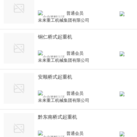
普通会员
未来重工机械集团有限公司
铜仁桥式起重机
普通会员
未来重工机械集团有限公司
安顺桥式起重机
普通会员
未来重工机械集团有限公司
黔东南桥式起重机
普通会员