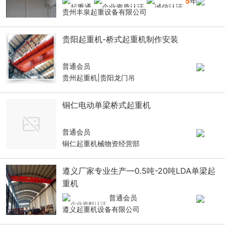
5
年
贵州丰泉起重设备有限公司
贵阳起重机-桥式起重机制作安装
普通会员
贵州起重机|贵阳龙门吊
铜仁电动单梁桥式起重机
普通会员
铜仁起重机械物资经营部
遵义厂家专业生产—0.5吨-20吨LDA单梁起
重机
普通会员
遵义起重机设备有限公司