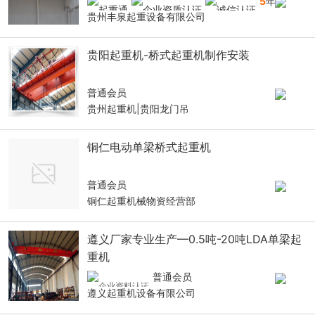
5
年
贵州丰泉起重设备有限公司
贵阳起重机-桥式起重机制作安装
普通会员
贵州起重机|贵阳龙门吊
铜仁电动单梁桥式起重机
普通会员
铜仁起重机械物资经营部
遵义厂家专业生产—0.5吨-20吨LDA单梁起
重机
普通会员
遵义起重机设备有限公司