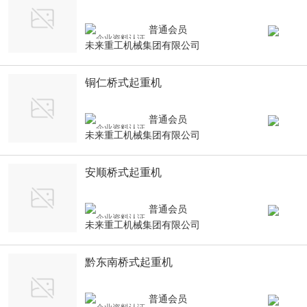
普通会员
未来重工机械集团有限公司
铜仁桥式起重机
普通会员
未来重工机械集团有限公司
安顺桥式起重机
普通会员
未来重工机械集团有限公司
黔东南桥式起重机
普通会员