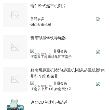
铜仁欧式起重机图片
普通会员
铜仁起重机械
贵阳球墨铸铁导绳器
普通会员
河南重工起重机集团西南贵
黔南州起重机|都匀起重机|福泉起重机|黔南
州行车维修保养
普通会员
河南省中原矿山黔南州分公
遵义CD单速电动葫芦