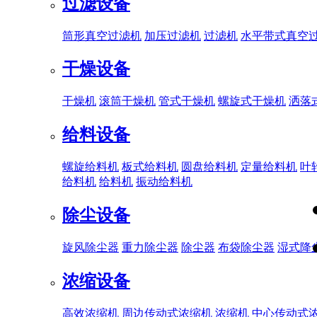
过滤设备
筒形真空过滤机
加压过滤机
过滤机
水平带式真空
干燥设备
干燥机
滚筒干燥机
管式干燥机
螺旋式干燥机
洒落
给料设备
螺旋给料机
板式给料机
圆盘给料机
定量给料机
叶
给料机
给料机
振动给料机
除尘设备
旋风除尘器
重力除尘器
除尘器
布袋除尘器
湿式降
浓缩设备
高效浓缩机
周边传动式浓缩机
浓缩机
中心传动式