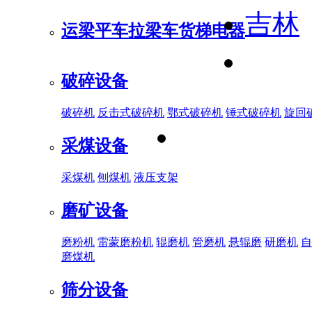
吉林
运梁平车
拉梁车
货梯电器
破碎设备
破碎机
反击式破碎机
鄂式破碎机
锤式破碎机
旋回
采煤设备
采煤机
刨煤机
液压支架
磨矿设备
磨粉机
雷蒙磨粉机
辊磨机
管磨机
悬辊磨
研磨机
自
磨煤机
筛分设备