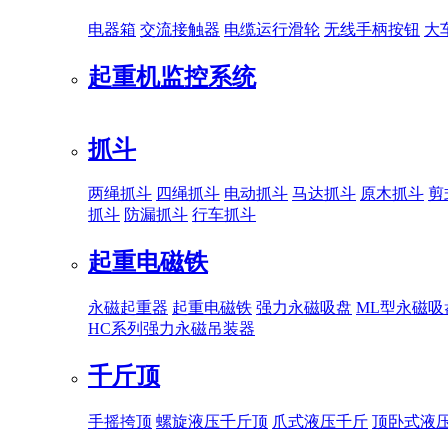
电器箱
交流接触器
电缆运行滑轮
无线手柄按钮
大
起重机监控系统
抓斗
两绳抓斗
四绳抓斗
电动抓斗
马达抓斗
原木抓斗
剪
抓斗
防漏抓斗
行车抓斗
起重电磁铁
永磁起重器
起重电磁铁
强力永磁吸盘
ML型永磁吸
HC系列强力永磁吊装器
千斤顶
手摇挎顶
螺旋液压千斤顶
爪式液压千斤
顶卧式液