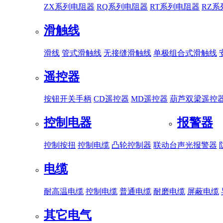
ZX系列电阻器
RQ系列电阻器
RT系列电阻器
RZ
滑触线
滑线
管式滑触线
无接缝滑触线
单极组合式滑触线
遥控器
按钮开关手柄
CD遥控器
MD遥控器
葫芦双梁遥控
控制电器
报警器
控制按扭
控制电缆
凸轮控制器
联动台
声光报警器
电缆
耐高温电缆
控制电缆
普通电缆
耐磨电缆
屏蔽电缆
其它电气