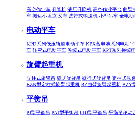
高空作业车
升降机
液压升降机
高空作业平台
曲臂
车
搬运小坦克
叉车
皮带式输送机
小型吊车
全电动
电动平车
KPD系列低压轨道电动平车
KPX蓄电池系列电动平
车
转弯式电动平车
卷缆式电动平车
KPT系列拖缆
旋臂起重机
立柱式旋臂吊
墙式旋臂吊
壁行式旋臂吊
定柱式悬
BZN型定柱式旋臂起重机
BZ曲臂旋臂起重机
BZ
平衡吊
PJ型平衡吊
PAJ型平衡吊
PDJ型平衡吊
平衡吊移动