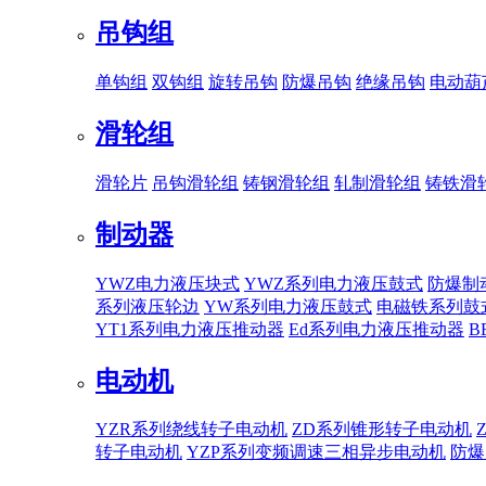
吊钩组
单钩组
双钩组
旋转吊钩
防爆吊钩
绝缘吊钩
电动葫
滑轮组
滑轮片
吊钩滑轮组
铸钢滑轮组
轧制滑轮组
铸铁滑
制动器
YWZ电力液压块式
YWZ系列电力液压鼓式
防爆制
系列液压轮边
YW系列电力液压鼓式
电磁铁系列鼓
YT1系列电力液压推动器
Ed系列电力液压推动器
B
电动机
YZR系列绕线转子电动机
ZD系列锥形转子电动机
转子电动机
YZP系列变频调速三相异步电动机
防爆