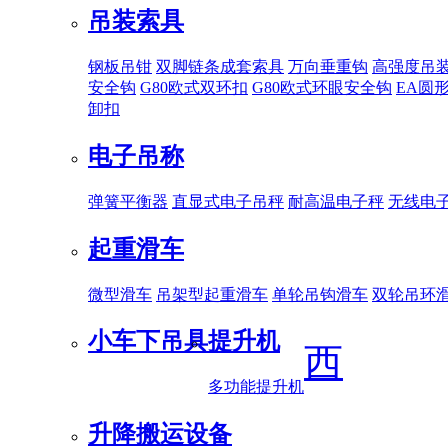
吊装索具
钢板吊钳
双脚链条成套索具
万向垂重钩
高强度吊
安全钩
G80欧式双环扣
G80欧式环眼安全钩
EA圆
卸扣
电子吊称
弹簧平衡器
直显式电子吊秤
耐高温电子秤
无线电
起重滑车
微型滑车
吊架型起重滑车
单轮吊钩滑车
双轮吊环
小车下吊具
提升机
西
多功能提升机
升降搬运设备