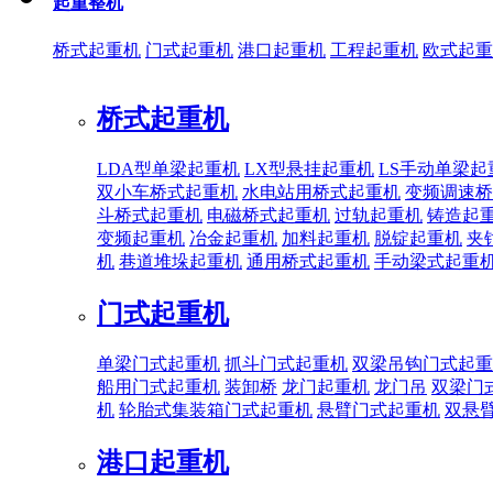
起重整机
桥式起重机
门式起重机
港口起重机
工程起重机
欧式起重
桥式起重机
LDA型单梁起重机
LX型悬挂起重机
LS手动单梁起
双小车桥式起重机
水电站用桥式起重机
变频调速桥
斗桥式起重机
电磁桥式起重机
过轨起重机
铸造起
变频起重机
冶金起重机
加料起重机
脱锭起重机
夹
机
巷道堆垛起重机
通用桥式起重机
手动梁式起重
门式起重机
单梁门式起重机
抓斗门式起重机
双梁吊钩门式起重
船用门式起重机
装卸桥
龙门起重机
龙门吊
双梁门
机
轮胎式集装箱门式起重机
悬臂门式起重机
双悬
港口起重机