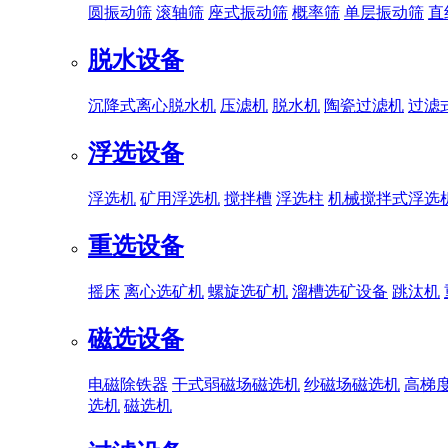
圆振动筛
滚轴筛
座式振动筛
概率筛
单层振动筛
直
脱水设备
沉降式离心脱水机
压滤机
脱水机
陶瓷过滤机
过滤
浮选设备
浮选机
矿用浮选机
搅拌槽
浮选柱
机械搅拌式浮选
重选设备
摇床
离心选矿机
螺旋选矿机
溜槽选矿设备
跳汰机
磁选设备
电磁除铁器
干式弱磁场磁选机
纱磁场磁选机
高梯
选机
磁选机