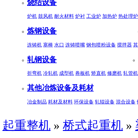
烧结设备
炉机
鼓风机
耐火材料
炉衬
工业炉
加热炉
热处理炉
炼钢设备
连铸机
塞棒
水口
连铸喷嘴
钢包喷粉设备
搅拌器
其
轧钢设备
折弯机
冷轧机
成型机
卷板机
矫直机
修磨机
轧管机
其他冶炼设备及耗材
冶金制品
耗材及材料
环保设备
轧辊设备
混合设备
起重整机
»
桥式起重机
»