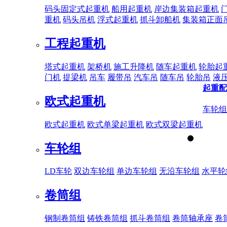
码头固定式起重机
船用起重机
岸边集装箱起重机
重机
码头吊机
浮式起重机
抓斗卸船机
集装箱正面
工程起重机
塔式起重机
架桥机
施工升降机
随车起重机
轮胎起
门机
提梁机
吊车
履带吊
汽车吊
随车吊
轮胎吊
液
起重配
欧式起重机
车轮组
欧式起重机
欧式单梁起重机
欧式双梁起重机
车轮组
LD车轮
双边车轮组
单边车轮组
无沿车轮组
水平轮
卷筒组
钢制卷筒组
铸铁卷筒组
抓斗卷筒组
卷筒轴承座
卷