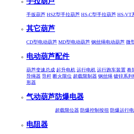
手拉葫芦
手扳葫芦
HSZ型手拉葫芦
HS-C型手拉葫芦
HS-V
其它葫芦
CD型电动葫芦
MD型电动葫芦
钢丝绳电动葫芦
微
电动葫芦配件
葫芦变速总成
起升电机
运行电机
运行跑车装置
卷
导绳器
导杆
断火限位
超载限制器
钢丝绳
镀锌系列
形器
气动葫芦
防爆电器
超载限位器
防爆控制按扭
防爆运行电
电阻器