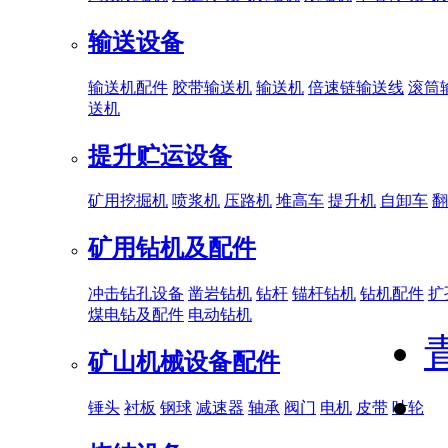
输送设备
输送机配件
胶带输送机
输送机
倍速链输送线
滚筒
送机
提升贮运设备
矿用挖掘机
喷浆机
压路机
堆高车
提升机
自卸车
翻
矿用钻机及配件
冲击钻孔设备
凿岩钻机
钻杆
锚杆钻机
钻机配件
扩
煤电钻及配件
电动钻机
矿山机械设备配件
锤头
衬板
钢球
减速器
轴承
阀门
电机
皮带
叶轮