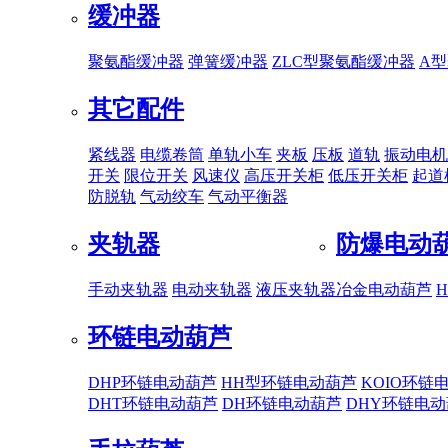
缓冲器
聚氨酯缓冲器
弹簧缓冲器
ZLC型聚氨酯缓冲器
A
其它配件
紧线器
电缆卷筒
单轨小车
夹板
压板
道轨
振动电机
开关
限位开关
风速仪
高压开关柜
低压开关柜
起道
防脱轨
气动绞车
气动平衡器
夹轨器
防爆电动
手动夹轨器
电动夹轨器
液压夹轨器
冶金电动葫芦
环链电动葫芦
DHP环链电动葫芦
HH型环链电动葫芦
KOIO环链
DHT环链电动葫芦
DH环链电动葫芦
DHY环链电