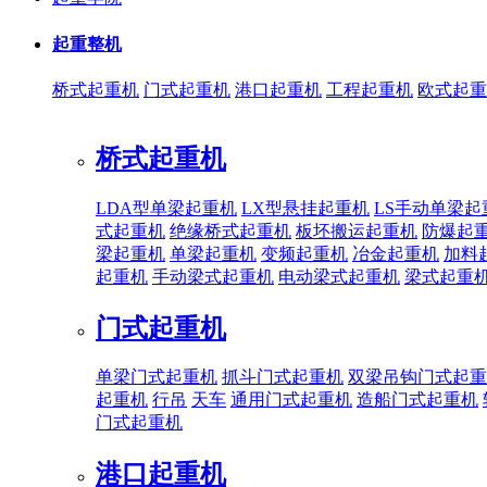
起重整机
桥式起重机
门式起重机
港口起重机
工程起重机
欧式起重
桥式起重机
LDA型单梁起重机
LX型悬挂起重机
LS手动单梁起
式起重机
绝缘桥式起重机
板坯搬运起重机
防爆起
梁起重机
单梁起重机
变频起重机
冶金起重机
加料
起重机
手动梁式起重机
电动梁式起重机
梁式起重
门式起重机
单梁门式起重机
抓斗门式起重机
双梁吊钩门式起重
起重机
行吊
天车
通用门式起重机
造船门式起重机
门式起重机
港口起重机