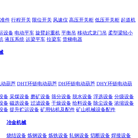
准件
行程开关
限位开关
风速仪
高压开关柜
低压开关柜
起道机
运设备
电动平车
旋臂起重机
平衡吊
移动式龙门吊
柔型梁轻小
机
液压系统
运梁平车
拉梁车
货梯电器
械
电动葫芦
DHT环链电动葫芦
DH环链电动葫芦
DHY环链电动葫
设备
采煤设备
磨矿设备
筛分设备
脱水设备
浮选设备
分级设备
设备
磁选设备
过滤设备
干燥设备
给料设备
除尘设备
浓缩设备
设备
提升贮运设备
矿用钻机及配件
矿山机械设备配件
冶金机械
烧结设备
炼钢设备
炼铁设备
轧钢设备
切断设备
焊接设备