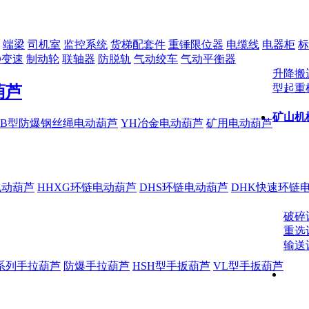
端梁
司机室
监控系统
货梯配套件
重锤限位器
电缆线
电器柜
标
D变速
制动轮
联轴器
防脱轨
气动绞车
气动平衡器
升降搬
型起重
葫芦
矿山机
HB型防爆钢丝绳电动葫芦
YH冶金电动葫芦
矿用电动葫芦
电动葫芦
HHXG环链电动葫芦
DHS环链电动葫芦
DHK快速环链
破碎
重选
输送
T系列手拉葫芦
防爆手拉葫芦
HSH型手扳葫芦
VL型手扳葫芦