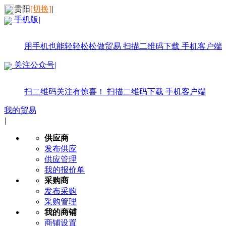
贵阳
[切换]
|
手机版
|
用手机也能轻轻松松做贸易
扫描二维码下载
手机客户端
关注公众号
|
扫二维码关注有惊喜！
扫描二维码下载
手机客户端
我的贸易
|
供应商
发布供应
供应管理
我的报价单
采购商
发布采购
采购管理
我的商铺
商铺设置