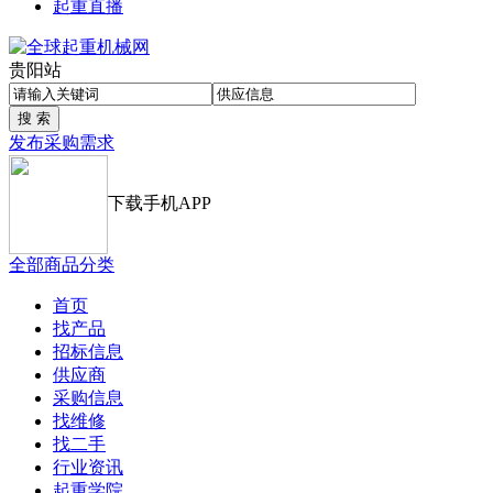
起重直播
贵阳站
发布采购需求
下载手机APP
全部商品分类
首页
找产品
招标信息
供应商
采购信息
找维修
找二手
行业资讯
起重学院