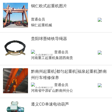
铜仁欧式起重机图片
普通会员
铜仁起重机械
贵阳球墨铸铁导绳器
普通会员
河南重工起重机集团西南贵
黔南州起重机|都匀起重机|福泉起重机|黔南
州行车维修保养
普通会员
河南省中原矿山黔南州分公
遵义CD单速电动葫芦