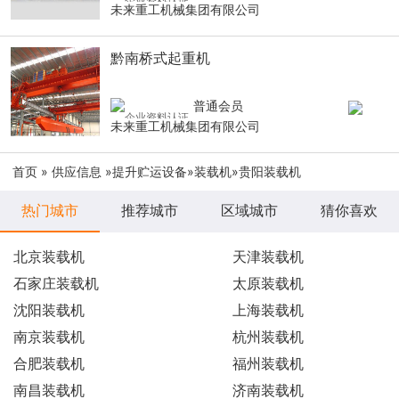
未来重工机械集团有限公司
黔南桥式起重机
普通会员
未来重工机械集团有限公司
首页
»
供应信息
»
提升贮运设备
»
装载机
»贵阳装载机
热门城市
推荐城市
区域城市
猜你喜欢
北京装载机
天津装载机
石家庄装载机
太原装载机
沈阳装载机
上海装载机
南京装载机
杭州装载机
合肥装载机
福州装载机
南昌装载机
济南装载机