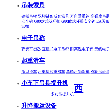
吊装索具
钢板吊钳
双脚链条成套索具
万向垂重钩
高强度吊
安全钩
G80欧式双环扣
G80欧式环眼安全钩
EA圆
卸扣
电子吊称
弹簧平衡器
直显式电子吊秤
耐高温电子秤
无线电
起重滑车
微型滑车
吊架型起重滑车
单轮吊钩滑车
双轮吊环
小车下吊具
提升机
西
多功能提升机
升降搬运设备