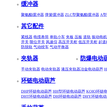
缓冲器
聚氨酯缓冲器
弹簧缓冲器
ZLC型聚氨酯缓冲器
A
其它配件
紧线器
电缆卷筒
单轨小车
夹板
压板
道轨
振动电机
开关
限位开关
风速仪
高压开关柜
低压开关柜
起道
防脱轨
气动绞车
气动平衡器
夹轨器
防爆电动
手动夹轨器
电动夹轨器
液压夹轨器
冶金电动葫芦
环链电动葫芦
DHP环链电动葫芦
HH型环链电动葫芦
KOIO环链
DHT环链电动葫芦
DH环链电动葫芦
DHY环链电