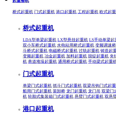
起重整机
桥式起重机
门式起重机
港口起重机
工程起重机
欧式起重
桥式起重机
LDA型单梁起重机
LX型悬挂起重机
LS手动单梁起
双小车桥式起重机
水电站用桥式起重机
变频调速桥
斗桥式起重机
电磁桥式起重机
过轨起重机
铸造起
变频起重机
冶金起重机
加料起重机
脱锭起重机
夹
机
巷道堆垛起重机
通用桥式起重机
手动梁式起重
门式起重机
单梁门式起重机
抓斗门式起重机
双梁吊钩门式起重
船用门式起重机
装卸桥
龙门起重机
龙门吊
双梁门
机
轮胎式集装箱门式起重机
悬臂门式起重机
双悬
港口起重机