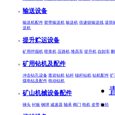
输送设备
输送机配件
胶带输送机
输送机
倍速链输送线
滚筒
送机
提升贮运设备
矿用挖掘机
喷浆机
压路机
堆高车
提升机
自卸车
翻
矿用钻机及配件
冲击钻孔设备
凿岩钻机
钻杆
锚杆钻机
钻机配件
扩
煤电钻及配件
电动钻机
矿山机械设备配件
锤头
衬板
钢球
减速器
轴承
阀门
电机
皮带
叶轮