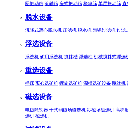
圆振动筛
滚轴筛
座式振动筛
概率筛
单层振动筛
直
脱水设备
沉降式离心脱水机
压滤机
脱水机
陶瓷过滤机
过滤
浮选设备
浮选机
矿用浮选机
搅拌槽
浮选柱
机械搅拌式浮选
重选设备
摇床
离心选矿机
螺旋选矿机
溜槽选矿设备
跳汰机
磁选设备
电磁除铁器
干式弱磁场磁选机
纱磁场磁选机
高梯
选机
磁选机