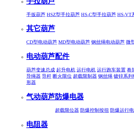
手拉葫芦
手扳葫芦
HSZ型手拉葫芦
HS-C型手拉葫芦
HS-V
其它葫芦
CD型电动葫芦
MD型电动葫芦
钢丝绳电动葫芦
微
电动葫芦配件
葫芦变速总成
起升电机
运行电机
运行跑车装置
卷
导绳器
导杆
断火限位
超载限制器
钢丝绳
镀锌系列
形器
气动葫芦
防爆电器
超载限位器
防爆控制按扭
防爆运行电
电阻器