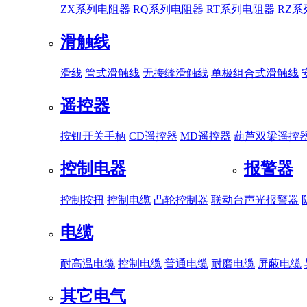
ZX系列电阻器
RQ系列电阻器
RT系列电阻器
RZ
滑触线
滑线
管式滑触线
无接缝滑触线
单极组合式滑触线
遥控器
按钮开关手柄
CD遥控器
MD遥控器
葫芦双梁遥控
控制电器
报警器
控制按扭
控制电缆
凸轮控制器
联动台
声光报警器
电缆
耐高温电缆
控制电缆
普通电缆
耐磨电缆
屏蔽电缆
其它电气