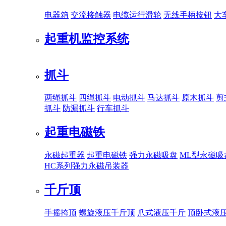
电器箱
交流接触器
电缆运行滑轮
无线手柄按钮
大
起重机监控系统
抓斗
两绳抓斗
四绳抓斗
电动抓斗
马达抓斗
原木抓斗
剪
抓斗
防漏抓斗
行车抓斗
起重电磁铁
永磁起重器
起重电磁铁
强力永磁吸盘
ML型永磁吸
HC系列强力永磁吊装器
千斤顶
手摇挎顶
螺旋液压千斤顶
爪式液压千斤
顶卧式液