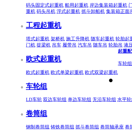
码头固定式起重机
船用起重机
岸边集装箱起重机
重机
码头吊机
浮式起重机
抓斗卸船机
集装箱正面
工程起重机
塔式起重机
架桥机
施工升降机
随车起重机
轮胎起
门机
提梁机
吊车
履带吊
汽车吊
随车吊
轮胎吊
液
起重配
欧式起重机
车轮组
欧式起重机
欧式单梁起重机
欧式双梁起重机
车轮组
LD车轮
双边车轮组
单边车轮组
无沿车轮组
水平轮
卷筒组
钢制卷筒组
铸铁卷筒组
抓斗卷筒组
卷筒轴承座
卷