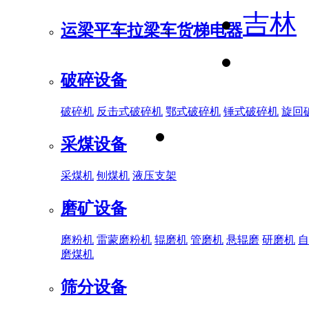
吉林
运梁平车
拉梁车
货梯电器
破碎设备
破碎机
反击式破碎机
鄂式破碎机
锤式破碎机
旋回
采煤设备
采煤机
刨煤机
液压支架
磨矿设备
磨粉机
雷蒙磨粉机
辊磨机
管磨机
悬辊磨
研磨机
自
磨煤机
筛分设备