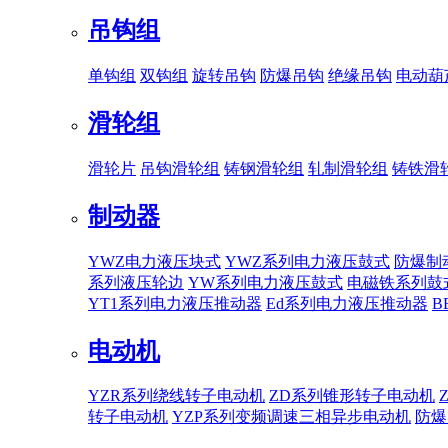
吊钩组
单钩组
双钩组
旋转吊钩
防爆吊钩
绝缘吊钩
电动葫
滑轮组
滑轮片
吊钩滑轮组
铸钢滑轮组
轧制滑轮组
铸铁滑
制动器
YWZ电力液压块式
YWZ系列电力液压鼓式
防爆制
系列液压轮边
YW系列电力液压鼓式
电磁铁系列鼓
YT1系列电力液压推动器
Ed系列电力液压推动器
B
电动机
YZR系列绕线转子电动机
ZD系列锥形转子电动机
转子电动机
YZP系列变频调速三相异步电动机
防爆