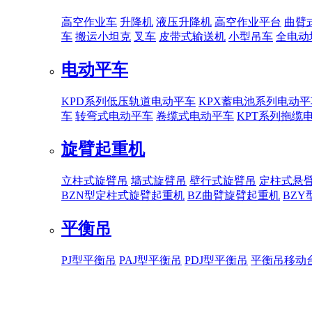
高空作业车
升降机
液压升降机
高空作业平台
曲臂
车
搬运小坦克
叉车
皮带式输送机
小型吊车
全电动
电动平车
KPD系列低压轨道电动平车
KPX蓄电池系列电动平
车
转弯式电动平车
卷缆式电动平车
KPT系列拖缆
旋臂起重机
立柱式旋臂吊
墙式旋臂吊
壁行式旋臂吊
定柱式悬
BZN型定柱式旋臂起重机
BZ曲臂旋臂起重机
BZ
平衡吊
PJ型平衡吊
PAJ型平衡吊
PDJ型平衡吊
平衡吊移动