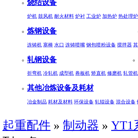
烧结设备
炉机
鼓风机
耐火材料
炉衬
工业炉
加热炉
热处理炉
炼钢设备
连铸机
塞棒
水口
连铸喷嘴
钢包喷粉设备
搅拌器
其
轧钢设备
折弯机
冷轧机
成型机
卷板机
矫直机
修磨机
轧管机
其他冶炼设备及耗材
冶金制品
耗材及材料
环保设备
轧辊设备
混合设备
起重配件
»
制动器
»
YT