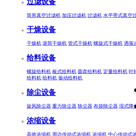
过滤设备
筒形真空过滤机
加压过滤机
过滤机
水平带式真空
干燥设备
干燥机
滚筒干燥机
管式干燥机
螺旋式干燥机
洒落
给料设备
螺旋给料机
板式给料机
圆盘给料机
定量给料机
叶
给料机
给料机
振动给料机
除尘设备
旋风除尘器
重力除尘器
除尘器
布袋除尘器
湿式降
浓缩设备
高效浓缩机
周边传动式浓缩机
浓缩机
中心传动式