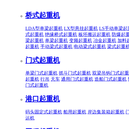
桥式起重机
LDA型单梁起重机
LX型悬挂起重机
LS手动单梁起
式起重机
绝缘桥式起重机
板坯搬运起重机
防爆起
梁起重机
单梁起重机
变频起重机
冶金起重机
加料
起重机
手动梁式起重机
电动梁式起重机
梁式起重
门式起重机
单梁门式起重机
抓斗门式起重机
双梁吊钩门式起重
起重机
行吊
天车
通用门式起重机
造船门式起重机
门式起重机
港口起重机
码头固定式起重机
船用起重机
岸边集装箱起重机
运机