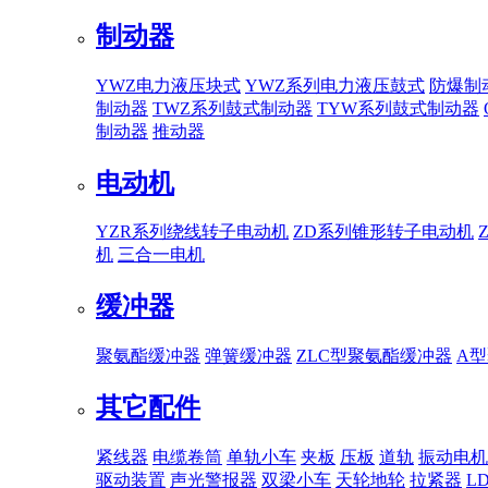
制动器
YWZ电力液压块式
YWZ系列电力液压鼓式
防爆制
制动器
TWZ系列鼓式制动器
TYW系列鼓式制动器
制动器
推动器
电动机
YZR系列绕线转子电动机
ZD系列锥形转子电动机
机
三合一电机
缓冲器
聚氨酯缓冲器
弹簧缓冲器
ZLC型聚氨酯缓冲器
A
其它配件
紧线器
电缆卷筒
单轨小车
夹板
压板
道轨
振动电机
驱动装置
声光警报器
双梁小车
天轮地轮
拉紧器
L