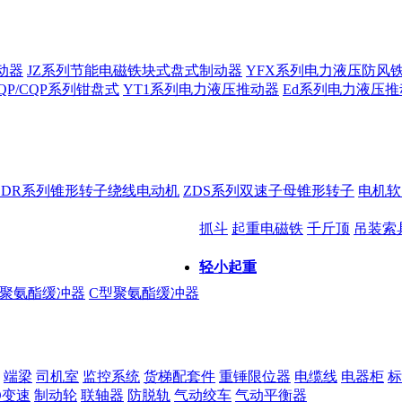
动器
JZ系列节能电磁铁块式盘式制动器
YFX系列电力液压防风
QP/CQP系列钳盘式
YT1系列电力液压推动器
Ed系列电力液压推
ZDR系列锥形转子绕线电动机
ZDS系列双速子母锥形转子
电机软
抓斗
起重电磁铁
千斤顶
吊装索
轻小起重
型聚氨酯缓冲器
C型聚氨酯缓冲器
端梁
司机室
监控系统
货梯配套件
重锤限位器
电缆线
电器柜
标
D变速
制动轮
联轴器
防脱轨
气动绞车
气动平衡器