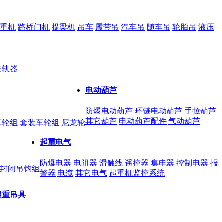
重机
路桥门机
提梁机
吊车
履带吊
汽车吊
随车吊
轮胎吊
液压
夹轨器
电动葫芦
防爆电动葫芦
环链电动葫芦
手拉葫芦
其它葫芦
电动葫芦配件
气动葫芦
车轮组
套装车轮组
尼龙轮
起重电气
防爆电器
电阻器
滑触线
遥控器
集电器
控制电器
报
封闭吊钩组
警器
电缆
其它电气
起重机监控系统
起重吊具