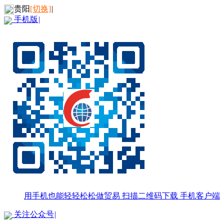
贵阳
[切换]
|
手机版
|
用手机也能轻轻松松做贸易
扫描二维码下载
手机客户端
关注公众号
|