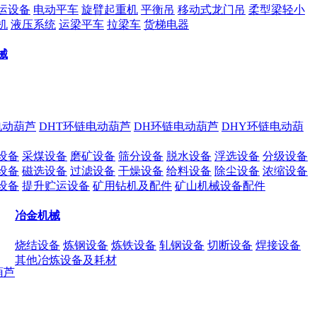
运设备
电动平车
旋臂起重机
平衡吊
移动式龙门吊
柔型梁轻小
机
液压系统
运梁平车
拉梁车
货梯电器
械
电动葫芦
DHT环链电动葫芦
DH环链电动葫芦
DHY环链电动葫
设备
采煤设备
磨矿设备
筛分设备
脱水设备
浮选设备
分级设备
设备
磁选设备
过滤设备
干燥设备
给料设备
除尘设备
浓缩设备
设备
提升贮运设备
矿用钻机及配件
矿山机械设备配件
冶金机械
烧结设备
炼钢设备
炼铁设备
轧钢设备
切断设备
焊接设备
其他冶炼设备及耗材
葫芦