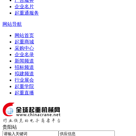
广告服务
企业名片
起重通服务
网站导航
网站首页
起重商城
采购中心
企业名录
新闻频道
招标频道
拟建频道
行业展会
起重学院
起重直播
贵阳站