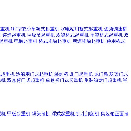
起重机
QE型双小车桥式起重机
水电站用桥式起重机
变频调速桥
机
铸造起重机
垃圾吊起重机
双梁桥式起重机
单梁桥式起重机
双
起重机
电解起重机
桥式堆垛起重机
巷道堆垛起重机
通用桥式
式起重机
造船用门式起重机
装卸桥
龙门起重机
龙门吊
双梁门式
重机
双悬臂门式起重机
单悬臂门式起重机
集装箱龙门起重机
半
重机
甲板起重机
码头吊机
浮式起重机
抓斗卸船机
集装箱正面吊