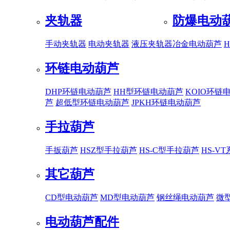
夹轨器
防爆电动
手动夹轨器
电动夹轨器
液压夹轨器
冶金电动葫芦
环链电动葫芦
DHP环链电动葫芦
HH型环链电动葫芦
KOIO环链
芦
超低型环链电动葫芦
JPKH环链电动葫芦
手拉葫芦
手扳葫芦
HSZ型手拉葫芦
HS-C型手拉葫芦
HS-V
其它葫芦
CD型电动葫芦
MD型电动葫芦
钢丝绳电动葫芦
微
电动葫芦配件