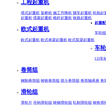
工程起重机
塔式起重机
架桥机
施工升降机
随车起重机
轮胎起
起重机
缆索起重机
桅杆起重机
铁路起重机
起重配
欧式起重机
车轮组
欧式起重机
欧式单梁起重机
欧式双梁起重机
车轮
LD车
卷筒组
钢制卷筒组
铸铁卷筒组
抓斗卷筒组
卷筒轴承座
卷
滑轮组
滑轮片
吊钩滑轮组
铸钢滑轮组
轧制滑轮组
铸铁滑