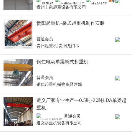
5
年
贵州丰泉起重设备有限公司
贵阳起重机-桥式起重机制作安装
普通会员
贵州起重机|贵阳龙门吊
铜仁电动单梁桥式起重机
普通会员
铜仁起重机械物资经营部
遵义厂家专业生产—0.5吨-20吨LDA单梁起
重机
普通会员
遵义起重机设备有限公司