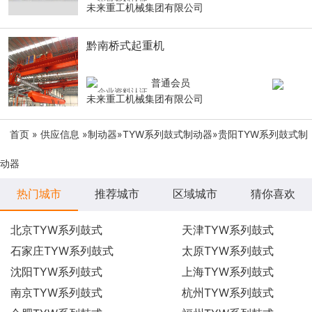
未来重工机械集团有限公司
黔南桥式起重机
普通会员
未来重工机械集团有限公司
首页
»
供应信息
»
制动器
»
TYW系列鼓式制动器
»贵阳TYW系列鼓式制
动器
热门城市
推荐城市
区域城市
猜你喜欢
北京TYW系列鼓式
天津TYW系列鼓式
石家庄TYW系列鼓式
太原TYW系列鼓式
沈阳TYW系列鼓式
上海TYW系列鼓式
南京TYW系列鼓式
杭州TYW系列鼓式