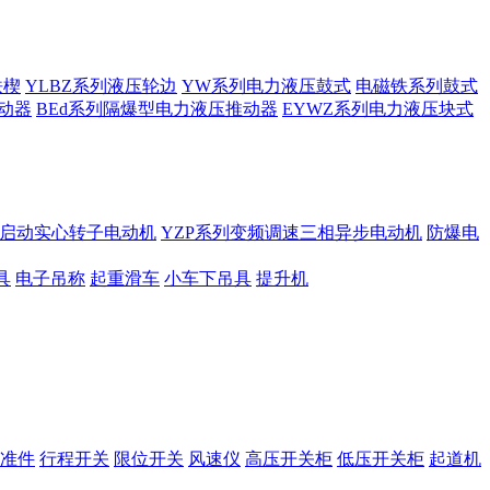
铁楔
YLBZ系列液压轮边
YW系列电力液压鼓式
电磁铁系列鼓式
动器
BEd系列隔爆型电力液压推动器
EYWZ系列电力液压块式
启动实心转子电动机
YZP系列变频调速三相异步电动机
防爆电
具
电子吊称
起重滑车
小车下吊具
提升机
准件
行程开关
限位开关
风速仪
高压开关柜
低压开关柜
起道机