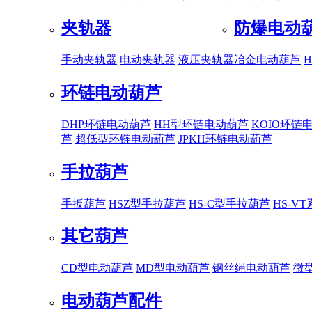
夹轨器
防爆电动
手动夹轨器
电动夹轨器
液压夹轨器
冶金电动葫芦
环链电动葫芦
DHP环链电动葫芦
HH型环链电动葫芦
KOIO环链
芦
超低型环链电动葫芦
JPKH环链电动葫芦
手拉葫芦
手扳葫芦
HSZ型手拉葫芦
HS-C型手拉葫芦
HS-V
其它葫芦
CD型电动葫芦
MD型电动葫芦
钢丝绳电动葫芦
微
电动葫芦配件