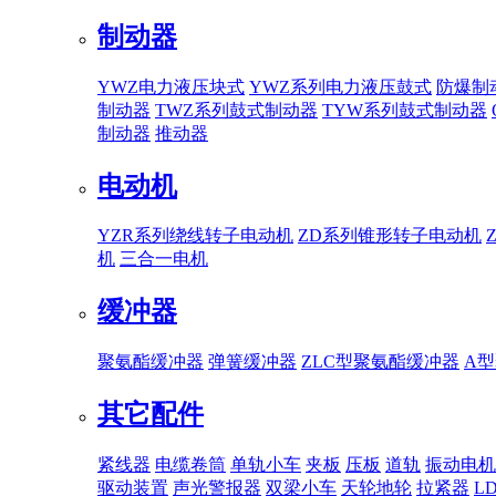
制动器
YWZ电力液压块式
YWZ系列电力液压鼓式
防爆制
制动器
TWZ系列鼓式制动器
TYW系列鼓式制动器
制动器
推动器
电动机
YZR系列绕线转子电动机
ZD系列锥形转子电动机
机
三合一电机
缓冲器
聚氨酯缓冲器
弹簧缓冲器
ZLC型聚氨酯缓冲器
A
其它配件
紧线器
电缆卷筒
单轨小车
夹板
压板
道轨
振动电机
驱动装置
声光警报器
双梁小车
天轮地轮
拉紧器
L