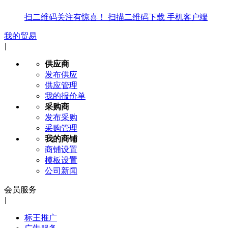
扫二维码关注有惊喜！
扫描二维码下载
手机客户端
我的贸易
|
供应商
发布供应
供应管理
我的报价单
采购商
发布采购
采购管理
我的商铺
商铺设置
模板设置
公司新闻
会员服务
|
标王推广