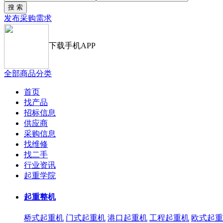
发布采购需求
下载手机APP
全部商品分类
首页
找产品
招标信息
供应商
采购信息
找维修
找二手
行业资讯
起重学院
起重整机
桥式起重机
门式起重机
港口起重机
工程起重机
欧式起重