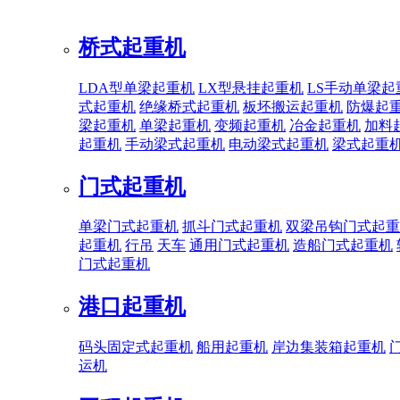
桥式起重机
LDA型单梁起重机
LX型悬挂起重机
LS手动单梁起
式起重机
绝缘桥式起重机
板坯搬运起重机
防爆起
梁起重机
单梁起重机
变频起重机
冶金起重机
加料
起重机
手动梁式起重机
电动梁式起重机
梁式起重
门式起重机
单梁门式起重机
抓斗门式起重机
双梁吊钩门式起重
起重机
行吊
天车
通用门式起重机
造船门式起重机
门式起重机
港口起重机
码头固定式起重机
船用起重机
岸边集装箱起重机
运机