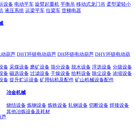
运设备
电动平车
旋臂起重机
平衡吊
移动式龙门吊
柔型梁轻小
机
液压系统
运梁平车
拉梁车
货梯电器
械
电动葫芦
DHT环链电动葫芦
DH环链电动葫芦
DHY环链电动葫
设备
采煤设备
磨矿设备
筛分设备
脱水设备
浮选设备
分级设备
设备
磁选设备
过滤设备
干燥设备
给料设备
除尘设备
浓缩设备
设备
提升贮运设备
矿用钻机及配件
矿山机械设备配件
冶金机械
烧结设备
炼钢设备
炼铁设备
轧钢设备
切断设备
焊接设备
其他冶炼设备及耗材
葫芦