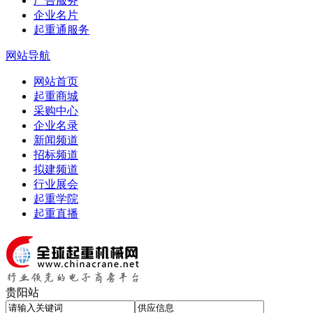
广告服务
企业名片
起重通服务
网站导航
网站首页
起重商城
采购中心
企业名录
新闻频道
招标频道
拟建频道
行业展会
起重学院
起重直播
贵阳站