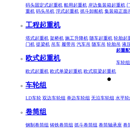
码头固定式起重机
船用起重机
岸边集装箱起重机
重机
码头吊机
浮式起重机
抓斗卸船机
集装箱正面
工程起重机
塔式起重机
架桥机
施工升降机
随车起重机
轮胎起
门机
提梁机
吊车
履带吊
汽车吊
随车吊
轮胎吊
液
起重配
欧式起重机
车轮组
欧式起重机
欧式单梁起重机
欧式双梁起重机
车轮组
LD车轮
双边车轮组
单边车轮组
无沿车轮组
水平轮
卷筒组
钢制卷筒组
铸铁卷筒组
抓斗卷筒组
卷筒轴承座
卷