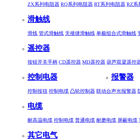
ZX系列电阻器
RQ系列电阻器
RT系列电阻器
RZ
滑触线
滑线
管式滑触线
无接缝滑触线
单极组合式滑触线
遥控器
按钮开关手柄
CD遥控器
MD遥控器
葫芦双梁遥控
控制电器
报警器
控制按扭
控制电缆
凸轮控制器
联动台
声光报警器
电缆
耐高温电缆
控制电缆
普通电缆
耐磨电缆
屏蔽电缆
其它电气