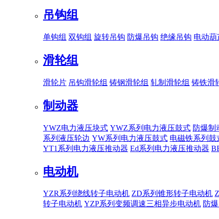
吊钩组
单钩组
双钩组
旋转吊钩
防爆吊钩
绝缘吊钩
电动葫
滑轮组
滑轮片
吊钩滑轮组
铸钢滑轮组
轧制滑轮组
铸铁滑
制动器
YWZ电力液压块式
YWZ系列电力液压鼓式
防爆制
系列液压轮边
YW系列电力液压鼓式
电磁铁系列鼓
YT1系列电力液压推动器
Ed系列电力液压推动器
B
电动机
YZR系列绕线转子电动机
ZD系列锥形转子电动机
转子电动机
YZP系列变频调速三相异步电动机
防爆