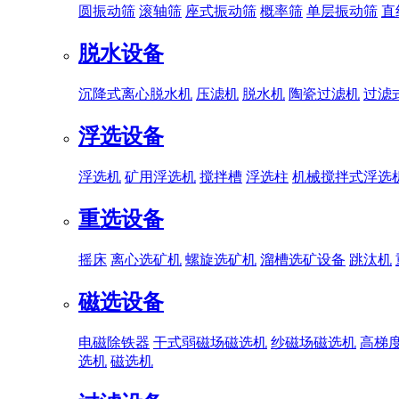
圆振动筛
滚轴筛
座式振动筛
概率筛
单层振动筛
直
脱水设备
沉降式离心脱水机
压滤机
脱水机
陶瓷过滤机
过滤
浮选设备
浮选机
矿用浮选机
搅拌槽
浮选柱
机械搅拌式浮选
重选设备
摇床
离心选矿机
螺旋选矿机
溜槽选矿设备
跳汰机
磁选设备
电磁除铁器
干式弱磁场磁选机
纱磁场磁选机
高梯
选机
磁选机