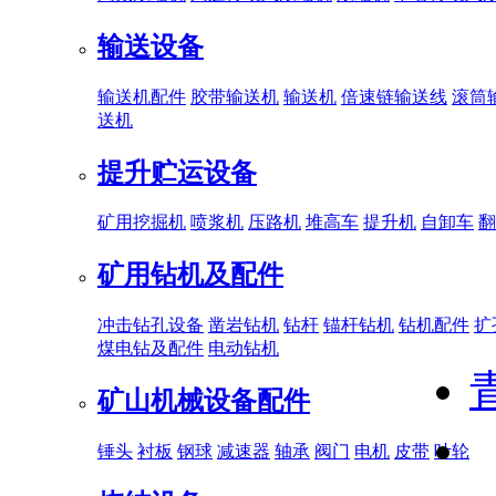
输送设备
输送机配件
胶带输送机
输送机
倍速链输送线
滚筒
送机
提升贮运设备
矿用挖掘机
喷浆机
压路机
堆高车
提升机
自卸车
翻
矿用钻机及配件
冲击钻孔设备
凿岩钻机
钻杆
锚杆钻机
钻机配件
扩
煤电钻及配件
电动钻机
矿山机械设备配件
锤头
衬板
钢球
减速器
轴承
阀门
电机
皮带
叶轮