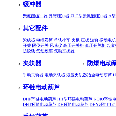
缓冲器
聚氨酯缓冲器
弹簧缓冲器
ZLC型聚氨酯缓冲器
A
其它配件
紧线器
电缆卷筒
单轨小车
夹板
压板
道轨
振动电机
开关
限位开关
风速仪
高压开关柜
低压开关柜
起道
防脱轨
气动绞车
气动平衡器
夹轨器
防爆电动
手动夹轨器
电动夹轨器
液压夹轨器
冶金电动葫芦
环链电动葫芦
DHP环链电动葫芦
HH型环链电动葫芦
KOIO环链
DHT环链电动葫芦
DH环链电动葫芦
DHY环链电