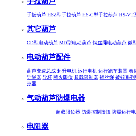
手拉葫芦
手扳葫芦
HSZ型手拉葫芦
HS-C型手拉葫芦
HS-V
其它葫芦
CD型电动葫芦
MD型电动葫芦
钢丝绳电动葫芦
微
电动葫芦配件
葫芦变速总成
起升电机
运行电机
运行跑车装置
卷
导绳器
导杆
断火限位
超载限制器
钢丝绳
镀锌系列
形器
气动葫芦
防爆电器
超载限位器
防爆控制按扭
防爆运行电
电阻器