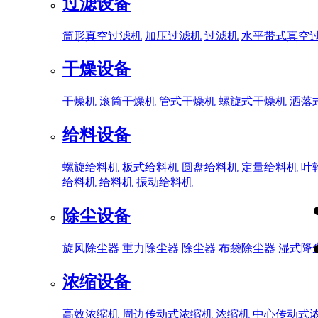
过滤设备
筒形真空过滤机
加压过滤机
过滤机
水平带式真空
干燥设备
干燥机
滚筒干燥机
管式干燥机
螺旋式干燥机
洒落
给料设备
螺旋给料机
板式给料机
圆盘给料机
定量给料机
叶
给料机
给料机
振动给料机
除尘设备
旋风除尘器
重力除尘器
除尘器
布袋除尘器
湿式降
浓缩设备
高效浓缩机
周边传动式浓缩机
浓缩机
中心传动式