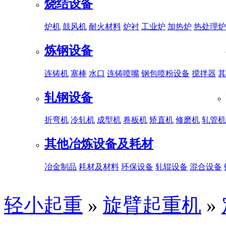
烧结设备
炉机
鼓风机
耐火材料
炉衬
工业炉
加热炉
热处理炉
炼钢设备
连铸机
塞棒
水口
连铸喷嘴
钢包喷粉设备
搅拌器
其
轧钢设备
折弯机
冷轧机
成型机
卷板机
矫直机
修磨机
轧管机
其他冶炼设备及耗材
冶金制品
耗材及材料
环保设备
轧辊设备
混合设备
轻小起重
»
旋臂起重机
»