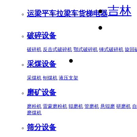
吉林
运梁平车
拉梁车
货梯电器
破碎设备
破碎机
反击式破碎机
鄂式破碎机
锤式破碎机
旋回
采煤设备
采煤机
刨煤机
液压支架
磨矿设备
磨粉机
雷蒙磨粉机
辊磨机
管磨机
悬辊磨
研磨机
自
磨煤机
筛分设备