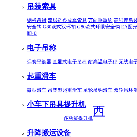
吊装索具
钢板吊钳
双脚链条成套索具
万向垂重钩
高强度吊
安全钩
G80欧式双环扣
G80欧式环眼安全钩
EA圆
卸扣
电子吊称
弹簧平衡器
直显式电子吊秤
耐高温电子秤
无线电
起重滑车
微型滑车
吊架型起重滑车
单轮吊钩滑车
双轮吊环
小车下吊具
提升机
西
多功能提升机
升降搬运设备