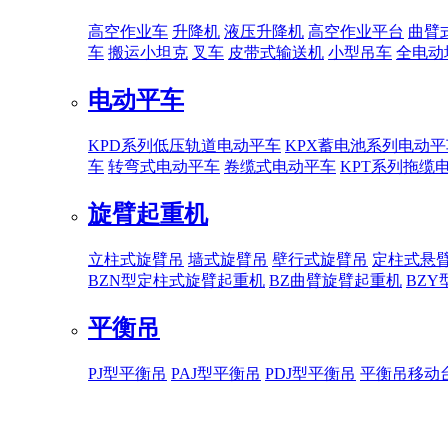
高空作业车
升降机
液压升降机
高空作业平台
曲臂
车
搬运小坦克
叉车
皮带式输送机
小型吊车
全电动
电动平车
KPD系列低压轨道电动平车
KPX蓄电池系列电动平
车
转弯式电动平车
卷缆式电动平车
KPT系列拖缆
旋臂起重机
立柱式旋臂吊
墙式旋臂吊
壁行式旋臂吊
定柱式悬
BZN型定柱式旋臂起重机
BZ曲臂旋臂起重机
BZ
平衡吊
PJ型平衡吊
PAJ型平衡吊
PDJ型平衡吊
平衡吊移动