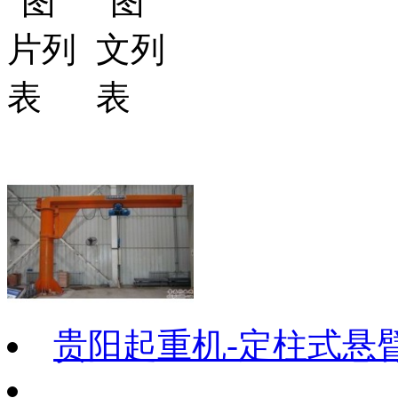
贵阳起重机-定柱式悬