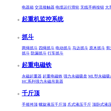
电器箱
交流接触器
电缆运行滑轮
无线手柄按钮
大
起重机监控系统
抓斗
两绳抓斗
四绳抓斗
电动抓斗
马达抓斗
原木抓斗
剪
抓斗
防漏抓斗
行车抓斗
起重电磁铁
永磁起重器
起重电磁铁
强力永磁吸盘
ML型永磁吸
HC系列强力永磁吊装器
千斤顶
手摇挎顶
螺旋液压千斤顶
爪式液压千斤
顶卧式液