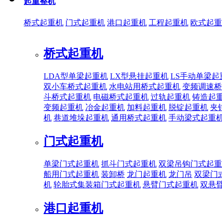
起重整机
桥式起重机
门式起重机
港口起重机
工程起重机
欧式起重
桥式起重机
LDA型单梁起重机
LX型悬挂起重机
LS手动单梁起
双小车桥式起重机
水电站用桥式起重机
变频调速桥
斗桥式起重机
电磁桥式起重机
过轨起重机
铸造起
变频起重机
冶金起重机
加料起重机
脱锭起重机
夹
机
巷道堆垛起重机
通用桥式起重机
手动梁式起重
门式起重机
单梁门式起重机
抓斗门式起重机
双梁吊钩门式起重
船用门式起重机
装卸桥
龙门起重机
龙门吊
双梁门
机
轮胎式集装箱门式起重机
悬臂门式起重机
双悬
港口起重机