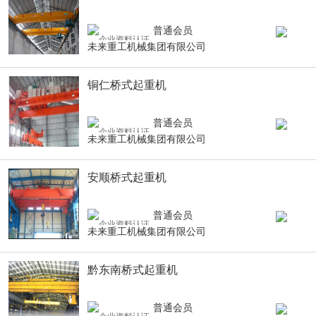
普通会员
未来重工机械集团有限公司
铜仁桥式起重机
普通会员
未来重工机械集团有限公司
安顺桥式起重机
普通会员
未来重工机械集团有限公司
黔东南桥式起重机
普通会员