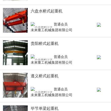
六盘水桥式起重机
普通会员
未来重工机械集团有限公司
贵阳桥式起重机
普通会员
未来重工机械集团有限公司
遵义桥式起重机
普通会员
未来重工机械集团有限公司
毕节单梁起重机