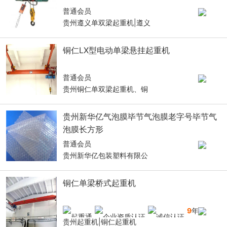
普通会员
贵州遵义单双梁起重机|遵义
铜仁LX型电动单梁悬挂起重机
普通会员
贵州铜仁单双梁起重机、铜
贵州新华亿气泡膜毕节气泡膜老字号毕节气
泡膜长方形
普通会员
贵州新华亿包装塑料有限公
铜仁单梁桥式起重机
9
年
贵州起重机|铜仁起重机