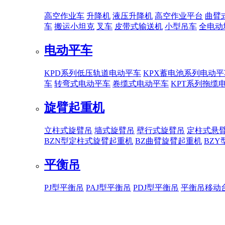
高空作业车
升降机
液压升降机
高空作业平台
曲臂
车
搬运小坦克
叉车
皮带式输送机
小型吊车
全电动
电动平车
KPD系列低压轨道电动平车
KPX蓄电池系列电动平
车
转弯式电动平车
卷缆式电动平车
KPT系列拖缆
旋臂起重机
立柱式旋臂吊
墙式旋臂吊
壁行式旋臂吊
定柱式悬
BZN型定柱式旋臂起重机
BZ曲臂旋臂起重机
BZ
平衡吊
PJ型平衡吊
PAJ型平衡吊
PDJ型平衡吊
平衡吊移动