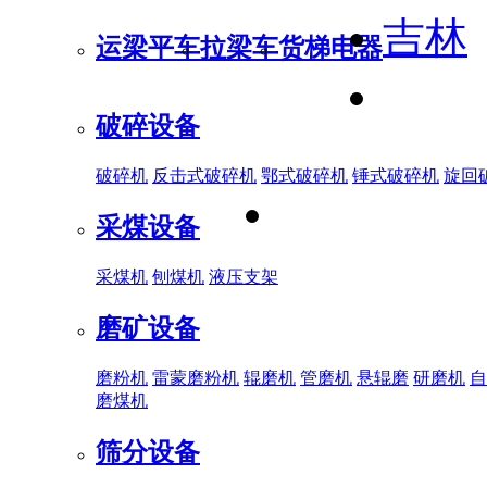
吉林
运梁平车
拉梁车
货梯电器
破碎设备
破碎机
反击式破碎机
鄂式破碎机
锤式破碎机
旋回
采煤设备
采煤机
刨煤机
液压支架
磨矿设备
磨粉机
雷蒙磨粉机
辊磨机
管磨机
悬辊磨
研磨机
自
磨煤机
筛分设备