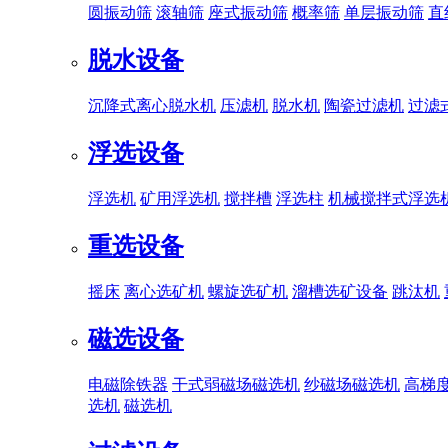
圆振动筛
滚轴筛
座式振动筛
概率筛
单层振动筛
直
脱水设备
沉降式离心脱水机
压滤机
脱水机
陶瓷过滤机
过滤
浮选设备
浮选机
矿用浮选机
搅拌槽
浮选柱
机械搅拌式浮选
重选设备
摇床
离心选矿机
螺旋选矿机
溜槽选矿设备
跳汰机
磁选设备
电磁除铁器
干式弱磁场磁选机
纱磁场磁选机
高梯
选机
磁选机