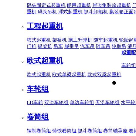
码头固定式起重机
船用起重机
岸边集装箱起重机
重机
码头吊机
浮式起重机
抓斗卸船机
集装箱正面
工程起重机
塔式起重机
架桥机
施工升降机
随车起重机
轮胎起
门机
提梁机
吊车
履带吊
汽车吊
随车吊
轮胎吊
液
起重配
欧式起重机
车轮组
欧式起重机
欧式单梁起重机
欧式双梁起重机
车轮组
LD车轮
双边车轮组
单边车轮组
无沿车轮组
水平轮
卷筒组
钢制卷筒组
铸铁卷筒组
抓斗卷筒组
卷筒轴承座
卷