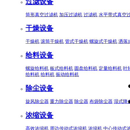
过滤设备
筒形真空过滤机
加压过滤机
过滤机
水平带式真空
干燥设备
干燥机
滚筒干燥机
管式干燥机
螺旋式干燥机
洒落
给料设备
螺旋给料机
板式给料机
圆盘给料机
定量给料机
叶
给料机
给料机
振动给料机
除尘设备
旋风除尘器
重力除尘器
除尘器
布袋除尘器
湿式降
浓缩设备
高效浓缩机
周边传动式浓缩机
浓缩机
中心传动式