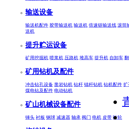
输送设备
输送机配件
胶带输送机
输送机
倍速链输送线
滚筒
送机
提升贮运设备
矿用挖掘机
喷浆机
压路机
堆高车
提升机
自卸车
翻
矿用钻机及配件
冲击钻孔设备
凿岩钻机
钻杆
锚杆钻机
钻机配件
扩
煤电钻及配件
电动钻机
矿山机械设备配件
锤头
衬板
钢球
减速器
轴承
阀门
电机
皮带
叶轮