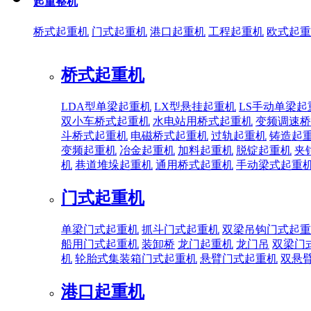
起重整机
桥式起重机
门式起重机
港口起重机
工程起重机
欧式起重
桥式起重机
LDA型单梁起重机
LX型悬挂起重机
LS手动单梁起
双小车桥式起重机
水电站用桥式起重机
变频调速桥
斗桥式起重机
电磁桥式起重机
过轨起重机
铸造起
变频起重机
冶金起重机
加料起重机
脱锭起重机
夹
机
巷道堆垛起重机
通用桥式起重机
手动梁式起重
门式起重机
单梁门式起重机
抓斗门式起重机
双梁吊钩门式起重
船用门式起重机
装卸桥
龙门起重机
龙门吊
双梁门
机
轮胎式集装箱门式起重机
悬臂门式起重机
双悬
港口起重机