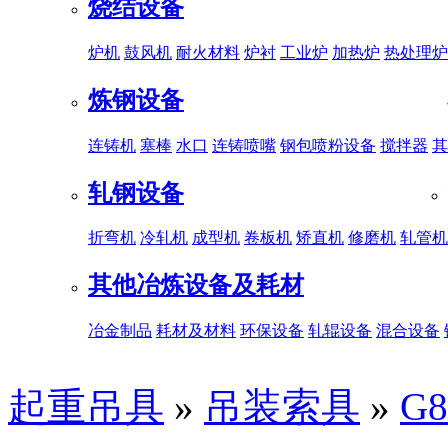
烧结设备
炉机
鼓风机
耐火材料
炉衬
工业炉
加热炉
热处理炉
炼钢设备
连铸机
塞棒
水口
连铸喷嘴
钢包喷粉设备
搅拌器
其
轧钢设备
折弯机
冷轧机
成型机
卷板机
矫直机
修磨机
轧管机
其他冶炼设备及耗材
冶金制品
耗材及材料
环保设备
轧辊设备
混合设备
起重吊具
»
吊装索具
»
G