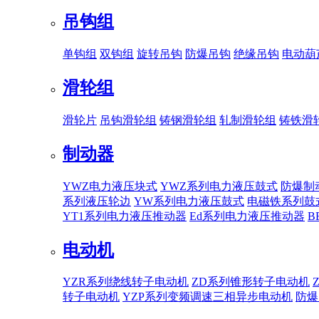
吊钩组
单钩组
双钩组
旋转吊钩
防爆吊钩
绝缘吊钩
电动葫
滑轮组
滑轮片
吊钩滑轮组
铸钢滑轮组
轧制滑轮组
铸铁滑
制动器
YWZ电力液压块式
YWZ系列电力液压鼓式
防爆制
系列液压轮边
YW系列电力液压鼓式
电磁铁系列鼓
YT1系列电力液压推动器
Ed系列电力液压推动器
B
电动机
YZR系列绕线转子电动机
ZD系列锥形转子电动机
转子电动机
YZP系列变频调速三相异步电动机
防爆