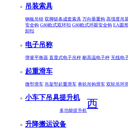
吊装索具
钢板吊钳
双脚链条成套索具
万向垂重钩
高强度吊
安全钩
G80欧式双环扣
G80欧式环眼安全钩
EA圆
卸扣
电子吊称
弹簧平衡器
直显式电子吊秤
耐高温电子秤
无线电
起重滑车
微型滑车
吊架型起重滑车
单轮吊钩滑车
双轮吊环
小车下吊具
提升机
西
多功能提升机
升降搬运设备