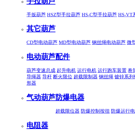
手拉葫芦
手扳葫芦
HSZ型手拉葫芦
HS-C型手拉葫芦
HS-V
其它葫芦
CD型电动葫芦
MD型电动葫芦
钢丝绳电动葫芦
微
电动葫芦配件
葫芦变速总成
起升电机
运行电机
运行跑车装置
卷
导绳器
导杆
断火限位
超载限制器
钢丝绳
镀锌系列
形器
气动葫芦
防爆电器
超载限位器
防爆控制按扭
防爆运行电
电阻器