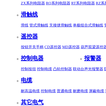
ZX系列电阻器
RQ系列电阻器
RT系列电阻器
RZ
滑触线
滑线
管式滑触线
无接缝滑触线
单极组合式滑触线
遥控器
按钮开关手柄
CD遥控器
MD遥控器
葫芦双梁遥控
控制电器
报警器
控制按扭
控制电缆
凸轮控制器
联动台
声光报警器
电缆
耐高温电缆
控制电缆
普通电缆
耐磨电缆
屏蔽电缆
其它电气