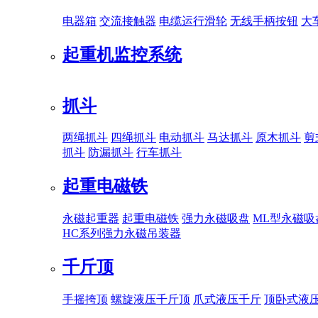
电器箱
交流接触器
电缆运行滑轮
无线手柄按钮
大
起重机监控系统
抓斗
两绳抓斗
四绳抓斗
电动抓斗
马达抓斗
原木抓斗
剪
抓斗
防漏抓斗
行车抓斗
起重电磁铁
永磁起重器
起重电磁铁
强力永磁吸盘
ML型永磁吸
HC系列强力永磁吊装器
千斤顶
手摇挎顶
螺旋液压千斤顶
爪式液压千斤
顶卧式液