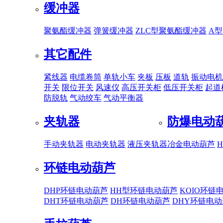
缓冲器
聚氨酯缓冲器
弹簧缓冲器
ZLC型聚氨酯缓冲器
A
其它配件
紧线器
电缆卷筒
单轨小车
夹板
压板
道轨
振动电机
开关
限位开关
风速仪
高压开关柜
低压开关柜
起道
防脱轨
气动绞车
气动平衡器
夹轨器
防爆电动
手动夹轨器
电动夹轨器
液压夹轨器
冶金电动葫芦
环链电动葫芦
DHP环链电动葫芦
HH型环链电动葫芦
KOIO环链
DHT环链电动葫芦
DH环链电动葫芦
DHY环链电