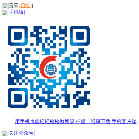
贵阳
[切换]
|
手机版
|
用手机也能轻轻松松做贸易
扫描二维码下载
手机客户端
关注公众号
|