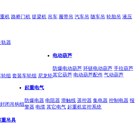
重机
路桥门机
提梁机
吊车
履带吊
汽车吊
随车吊
轮胎吊
液压
夹轨器
电动葫芦
防爆电动葫芦
环链电动葫芦
手拉葫芦
其它葫芦
电动葫芦配件
气动葫芦
车轮组
套装车轮组
尼龙轮
起重电气
防爆电器
电阻器
滑触线
遥控器
集电器
控制电器
报
封闭吊钩组
警器
电缆
其它电气
起重机监控系统
起重吊具