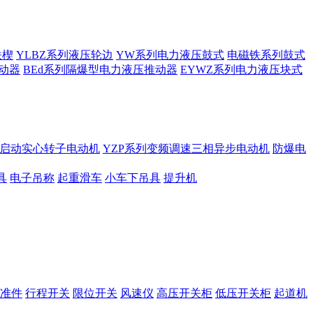
铁楔
YLBZ系列液压轮边
YW系列电力液压鼓式
电磁铁系列鼓式
动器
BEd系列隔爆型电力液压推动器
EYWZ系列电力液压块式
启动实心转子电动机
YZP系列变频调速三相异步电动机
防爆电
具
电子吊称
起重滑车
小车下吊具
提升机
准件
行程开关
限位开关
风速仪
高压开关柜
低压开关柜
起道机