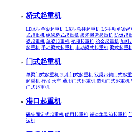
桥式起重机
LDA型单梁起重机
LX型悬挂起重机
LS手动单梁起
式起重机
绝缘桥式起重机
板坯搬运起重机
防爆起
梁起重机
单梁起重机
变频起重机
冶金起重机
加料
起重机
手动梁式起重机
电动梁式起重机
梁式起重
门式起重机
单梁门式起重机
抓斗门式起重机
双梁吊钩门式起重
起重机
行吊
天车
通用门式起重机
造船门式起重机
门式起重机
港口起重机
码头固定式起重机
船用起重机
岸边集装箱起重机
运机