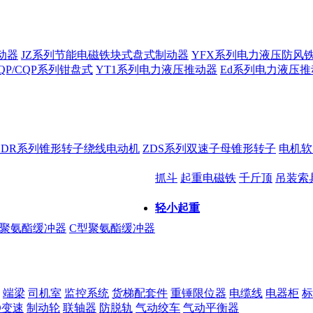
动器
JZ系列节能电磁铁块式盘式制动器
YFX系列电力液压防风
QP/CQP系列钳盘式
YT1系列电力液压推动器
Ed系列电力液压推
ZDR系列锥形转子绕线电动机
ZDS系列双速子母锥形转子
电机软
抓斗
起重电磁铁
千斤顶
吊装索
轻小起重
型聚氨酯缓冲器
C型聚氨酯缓冲器
端梁
司机室
监控系统
货梯配套件
重锤限位器
电缆线
电器柜
标
D变速
制动轮
联轴器
防脱轨
气动绞车
气动平衡器