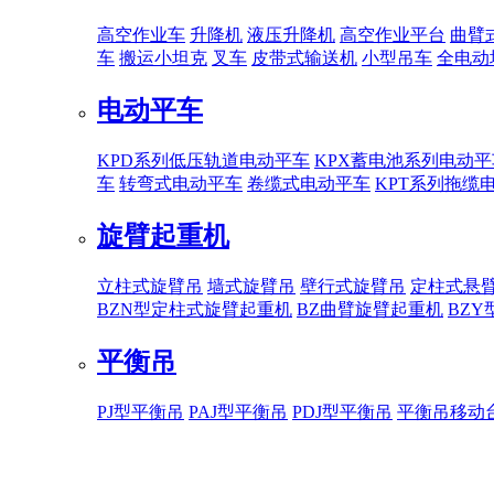
高空作业车
升降机
液压升降机
高空作业平台
曲臂
车
搬运小坦克
叉车
皮带式输送机
小型吊车
全电动
电动平车
KPD系列低压轨道电动平车
KPX蓄电池系列电动平
车
转弯式电动平车
卷缆式电动平车
KPT系列拖缆
旋臂起重机
立柱式旋臂吊
墙式旋臂吊
壁行式旋臂吊
定柱式悬
BZN型定柱式旋臂起重机
BZ曲臂旋臂起重机
BZ
平衡吊
PJ型平衡吊
PAJ型平衡吊
PDJ型平衡吊
平衡吊移动