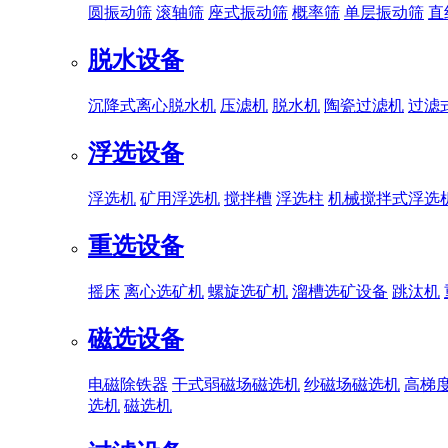
圆振动筛
滚轴筛
座式振动筛
概率筛
单层振动筛
直
脱水设备
沉降式离心脱水机
压滤机
脱水机
陶瓷过滤机
过滤
浮选设备
浮选机
矿用浮选机
搅拌槽
浮选柱
机械搅拌式浮选
重选设备
摇床
离心选矿机
螺旋选矿机
溜槽选矿设备
跳汰机
磁选设备
电磁除铁器
干式弱磁场磁选机
纱磁场磁选机
高梯
选机
磁选机