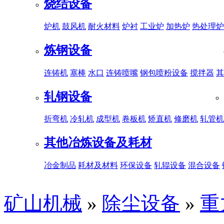
烧结设备
炉机
鼓风机
耐火材料
炉衬
工业炉
加热炉
热处理炉
炼钢设备
连铸机
塞棒
水口
连铸喷嘴
钢包喷粉设备
搅拌器
其
轧钢设备
折弯机
冷轧机
成型机
卷板机
矫直机
修磨机
轧管机
其他冶炼设备及耗材
冶金制品
耗材及材料
环保设备
轧辊设备
混合设备
矿山机械
»
除尘设备
»
重