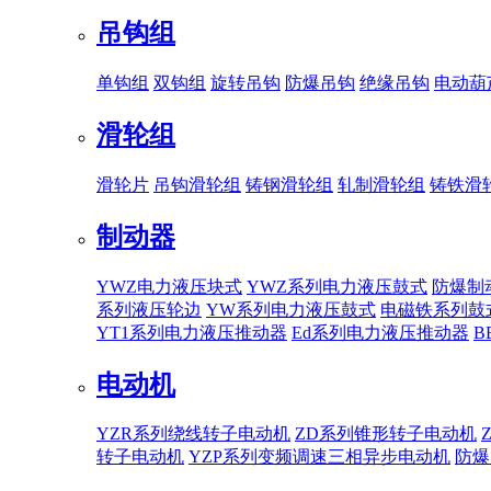
吊钩组
单钩组
双钩组
旋转吊钩
防爆吊钩
绝缘吊钩
电动葫
滑轮组
滑轮片
吊钩滑轮组
铸钢滑轮组
轧制滑轮组
铸铁滑
制动器
YWZ电力液压块式
YWZ系列电力液压鼓式
防爆制
系列液压轮边
YW系列电力液压鼓式
电磁铁系列鼓
YT1系列电力液压推动器
Ed系列电力液压推动器
B
电动机
YZR系列绕线转子电动机
ZD系列锥形转子电动机
转子电动机
YZP系列变频调速三相异步电动机
防爆