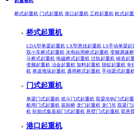
起重整机
桥式起重机
门式起重机
港口起重机
工程起重机
欧式起重
桥式起重机
LDA型单梁起重机
LX型悬挂起重机
LS手动单梁起
双小车桥式起重机
水电站用桥式起重机
变频调速桥
斗桥式起重机
电磁桥式起重机
过轨起重机
铸造起
变频起重机
冶金起重机
加料起重机
脱锭起重机
夹
机
巷道堆垛起重机
通用桥式起重机
手动梁式起重
门式起重机
单梁门式起重机
抓斗门式起重机
双梁吊钩门式起重
船用门式起重机
装卸桥
龙门起重机
龙门吊
双梁门
机
轮胎式集装箱门式起重机
悬臂门式起重机
双悬
港口起重机