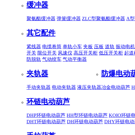
缓冲器
聚氨酯缓冲器
弹簧缓冲器
ZLC型聚氨酯缓冲器
A
其它配件
紧线器
电缆卷筒
单轨小车
夹板
压板
道轨
振动电机
开关
限位开关
风速仪
高压开关柜
低压开关柜
起道
防脱轨
气动绞车
气动平衡器
夹轨器
防爆电动
手动夹轨器
电动夹轨器
液压夹轨器
冶金电动葫芦
环链电动葫芦
DHP环链电动葫芦
HH型环链电动葫芦
KOIO环链
DHT环链电动葫芦
DH环链电动葫芦
DHY环链电