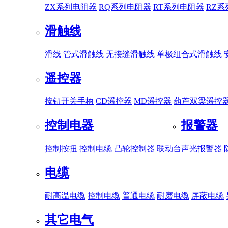
ZX系列电阻器
RQ系列电阻器
RT系列电阻器
RZ
滑触线
滑线
管式滑触线
无接缝滑触线
单极组合式滑触线
遥控器
按钮开关手柄
CD遥控器
MD遥控器
葫芦双梁遥控
控制电器
报警器
控制按扭
控制电缆
凸轮控制器
联动台
声光报警器
电缆
耐高温电缆
控制电缆
普通电缆
耐磨电缆
屏蔽电缆
其它电气