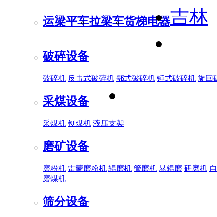
吉林
运梁平车
拉梁车
货梯电器
破碎设备
破碎机
反击式破碎机
鄂式破碎机
锤式破碎机
旋回
采煤设备
采煤机
刨煤机
液压支架
磨矿设备
磨粉机
雷蒙磨粉机
辊磨机
管磨机
悬辊磨
研磨机
自
磨煤机
筛分设备