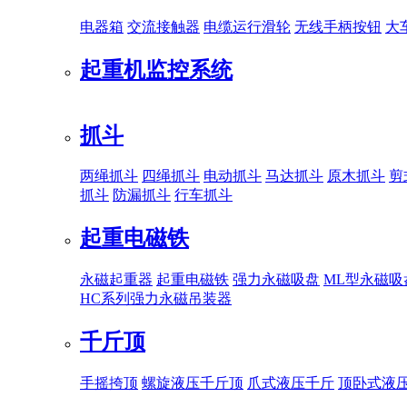
电器箱
交流接触器
电缆运行滑轮
无线手柄按钮
大
起重机监控系统
抓斗
两绳抓斗
四绳抓斗
电动抓斗
马达抓斗
原木抓斗
剪
抓斗
防漏抓斗
行车抓斗
起重电磁铁
永磁起重器
起重电磁铁
强力永磁吸盘
ML型永磁吸
HC系列强力永磁吊装器
千斤顶
手摇挎顶
螺旋液压千斤顶
爪式液压千斤
顶卧式液