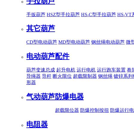
手拉葫芦
手扳葫芦
HSZ型手拉葫芦
HS-C型手拉葫芦
HS-V
其它葫芦
CD型电动葫芦
MD型电动葫芦
钢丝绳电动葫芦
微
电动葫芦配件
葫芦变速总成
起升电机
运行电机
运行跑车装置
卷
导绳器
导杆
断火限位
超载限制器
钢丝绳
镀锌系列
形器
气动葫芦
防爆电器
超载限位器
防爆控制按扭
防爆运行电
电阻器