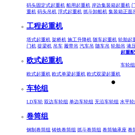
码头固定式起重机
船用起重机
岸边集装箱起重机
重机
码头吊机
浮式起重机
抓斗卸船机
集装箱正面
工程起重机
塔式起重机
架桥机
施工升降机
随车起重机
轮胎起
门机
提梁机
吊车
履带吊
汽车吊
随车吊
轮胎吊
液
起重配
欧式起重机
车轮组
欧式起重机
欧式单梁起重机
欧式双梁起重机
车轮组
LD车轮
双边车轮组
单边车轮组
无沿车轮组
水平轮
卷筒组
钢制卷筒组
铸铁卷筒组
抓斗卷筒组
卷筒轴承座
卷