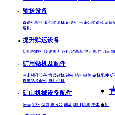
输送设备
输送机配件
胶带输送机
输送机
倍速链输送线
滚筒
送机
提升贮运设备
矿用挖掘机
喷浆机
压路机
堆高车
提升机
自卸车
翻
矿用钻机及配件
冲击钻孔设备
凿岩钻机
钻杆
锚杆钻机
钻机配件
扩
煤电钻及配件
电动钻机
矿山机械设备配件
锤头
衬板
钢球
减速器
轴承
阀门
电机
皮带
叶轮