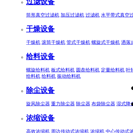
过滤设备
筒形真空过滤机
加压过滤机
过滤机
水平带式真空
干燥设备
干燥机
滚筒干燥机
管式干燥机
螺旋式干燥机
洒落
给料设备
螺旋给料机
板式给料机
圆盘给料机
定量给料机
叶
给料机
给料机
振动给料机
除尘设备
旋风除尘器
重力除尘器
除尘器
布袋除尘器
湿式降
浓缩设备
高效浓缩机
周边传动式浓缩机
浓缩机
中心传动式