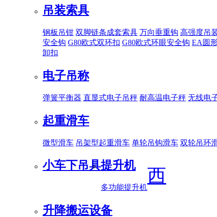
吊装索具
钢板吊钳
双脚链条成套索具
万向垂重钩
高强度吊
安全钩
G80欧式双环扣
G80欧式环眼安全钩
EA圆
卸扣
电子吊称
弹簧平衡器
直显式电子吊秤
耐高温电子秤
无线电
起重滑车
微型滑车
吊架型起重滑车
单轮吊钩滑车
双轮吊环
小车下吊具
提升机
西
多功能提升机
升降搬运设备