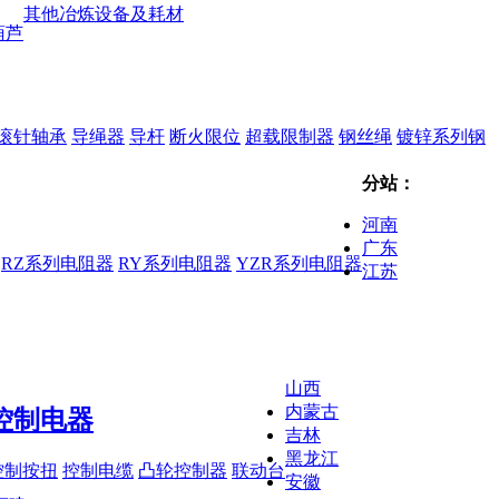
其他冶炼设备及耗材
葫芦
滚针轴承
导绳器
导杆
断火限位
超载限制器
钢丝绳
镀锌系列钢
分站：
河南
广东
RZ系列电阻器
RY系列电阻器
YZR系列电阻器
江苏
山西
内蒙古
控制电器
吉林
黑龙江
控制按扭
控制电缆
凸轮控制器
联动台
安徽