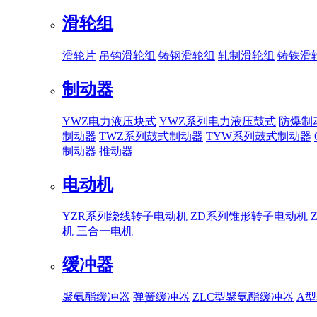
滑轮组
滑轮片
吊钩滑轮组
铸钢滑轮组
轧制滑轮组
铸铁滑
制动器
YWZ电力液压块式
YWZ系列电力液压鼓式
防爆制
制动器
TWZ系列鼓式制动器
TYW系列鼓式制动器
制动器
推动器
电动机
YZR系列绕线转子电动机
ZD系列锥形转子电动机
机
三合一电机
缓冲器
聚氨酯缓冲器
弹簧缓冲器
ZLC型聚氨酯缓冲器
A