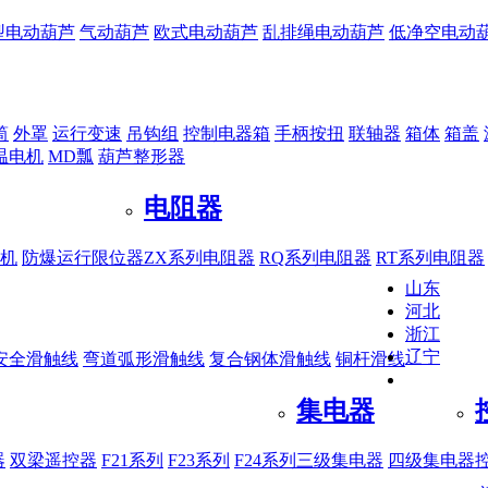
型电动葫芦
气动葫芦
欧式电动葫芦
乱排绳电动葫芦
低净空电动
筒
外罩
运行变速
吊钩组
控制电器箱
手柄按扭
联轴器
箱体
箱盖
温电机
MD瓢
葫芦整形器
电阻器
机
防爆运行限位器
ZX系列电阻器
RQ系列电阻器
RT系列电阻器
山东
河北
浙江
辽宁
安全滑触线
弯道弧形滑触线
复合钢体滑触线
铜杆滑线
集电器
器
双梁遥控器
F21系列
F23系列
F24系列
三级集电器
四级集电器