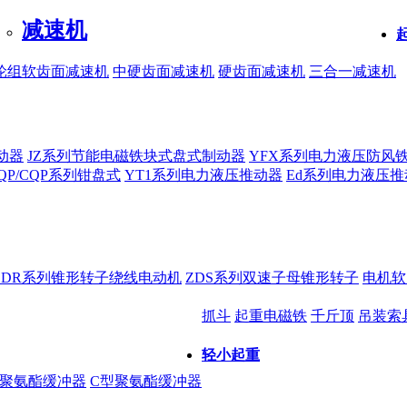
减速机
轮组
软齿面减速机
中硬齿面减速机
硬齿面减速机
三合一减速机
动器
JZ系列节能电磁铁块式盘式制动器
YFX系列电力液压防风
QP/CQP系列钳盘式
YT1系列电力液压推动器
Ed系列电力液压推
ZDR系列锥形转子绕线电动机
ZDS系列双速子母锥形转子
电机软
抓斗
起重电磁铁
千斤顶
吊装索
轻小起重
型聚氨酯缓冲器
C型聚氨酯缓冲器