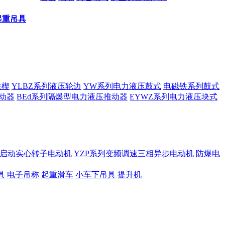
起重吊具
铁楔
YLBZ系列液压轮边
YW系列电力液压鼓式
电磁铁系列鼓式
动器
BEd系列隔爆型电力液压推动器
EYWZ系列电力液压块式
启动实心转子电动机
YZP系列变频调速三相异步电动机
防爆电
具
电子吊称
起重滑车
小车下吊具
提升机