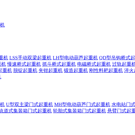
机
重机
LSS手动双梁起重机
LH型电动葫芦起重机
QD型吊钩桥式
重机
慢速桥式起重机
抓斗桥式起重机
电磁桥式起重机
过轨起重
起重机
脱锭起重机
夹钳起重机
锻造起重机
刚性料耙起重机
淬火
机
机
U型双主梁门式起重机
MH型电动葫芦门式起重机
水电站门
轨道式集装箱门式起重机
轮胎式集装箱门式起重机
悬臂门式起