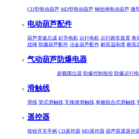
CD型电动葫芦
MD型电动葫芦
钢丝绳电动葫芦
微
电动葫芦配件
葫芦变速总成
起升电机
运行电机
运行跑车装置
卷
丝绳
防爆葫芦配件
冶金葫芦配件
耐高温电缆
耐高
气动葫芦
防爆电器
超载限位器
防爆控制按扭
防爆运行电
滑触线
滑线
管式滑触线
无接缝滑触线
单极组合式滑触线
遥控器
按钮开关手柄
CD遥控器
MD遥控器
葫芦双梁遥控